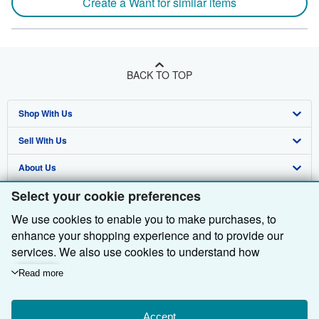
Create a Want for similar items
BACK TO TOP
Shop With Us
Sell With Us
Advanced Search
About Us
Browse Collections
Start Selling
Select your cookie preferences
Find Help
My Account
Join Our Affiliate Programme
About AbeBooks
We use cookies to enable you to make purchases, to
Other AbeBooks Companies
My Orders
Book Buyback
Media
Help
enhance your shopping experience and to provide our
Follow AbeBooks
View Basket
Refer a seller
Careers
Customer Service
AbeBooks.com
services. We also use cookies to understand how
customers use our services (for example, by measuring
Read more
Privacy Policy
AbeBooks.de
site visits) so we can make improvements. If you agree,
we'll also use third-party cookies to show relevant content
Cookie Preferences
AbeBooks.fr
in ads and measure ad performance. Choose "Decline" to
Accept