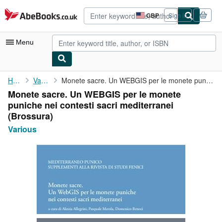
Skip to main content
AbeBooks.co.uk
GBP
Sign in
Site
shopping
preferences
Menu
My Account
Home
Various
Monete sacre. Un WEBGIS per le monete puniche nei contesti sacri...
Monete sacre. Un WEBGIS per le monete
My Purchases
puniche nei contesti sacri mediterranei
Advanced Search
(Brossura)
Various
Browse Collections
Rare Books
Art & Collectables
Textbooks
Sellers
Start Selling