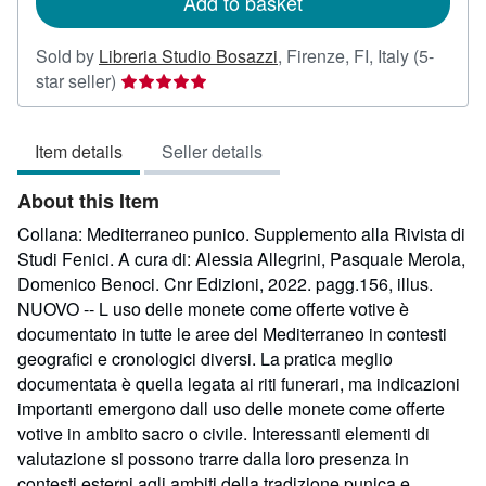
Add to basket
Sold by
Libreria Studio Bosazzi
,
Firenze, FI, Italy
(5-
Seller
star seller)
rating
5
Item details
Seller details
out
of
About this Item
5
stars
Collana: Mediterraneo punico. Supplemento alla Rivista di
Studi Fenici. A cura di: Alessia Allegrini, Pasquale Merola,
Domenico Benoci. Cnr Edizioni, 2022. pagg.156, illus.
NUOVO -- L uso delle monete come offerte votive è
documentato in tutte le aree del Mediterraneo in contesti
geografici e cronologici diversi. La pratica meglio
documentata è quella legata ai riti funerari, ma indicazioni
importanti emergono dall uso delle monete come offerte
votive in ambito sacro o civile. Interessanti elementi di
valutazione si possono trarre dalla loro presenza in
contesti esterni agli ambiti della tradizione punica e