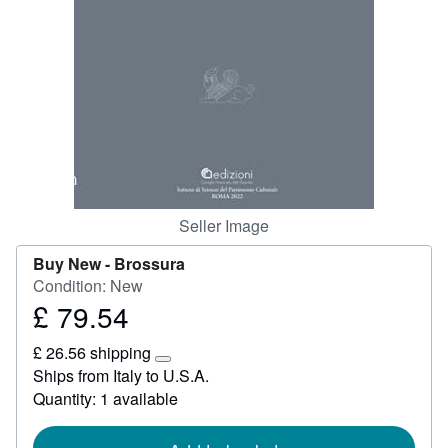
Help
CLOSE
Seller Image
Buy New -
Brossura
Condition: New
£ 79.54
Price
£
£ 26.56 shipping
79.54
Learn
Ships from Italy to U.S.A.
more
Quantity: 1 available
about
shipping
rates