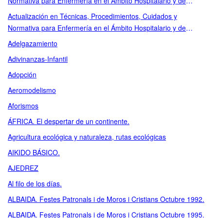
Normativa para Enfermería en el Ámbito Hospitalario y de
Atención Primaria. Vol. 3
Actualización en Técnicas, Procedimientos, Cuidados y
Normativa para Enfermería en el Ámbito Hospitalario y de
Atención Primaria. Vol. 4
Adelgazamiento
Adivinanzas-Infantil
Adopción
Aeromodelismo
Aforismos
ÁFRICA. El despertar de un continente.
Agricultura ecológica y naturaleza, rutas ecológicas
AIKIDO BÁSICO.
AJEDREZ
Al filo de los días.
ALBAIDA. Festes Patronals i de Moros i Cristians Octubre 1992.
ALBAIDA. Festes Patronals i de Moros i Cristians Octubre 1995.