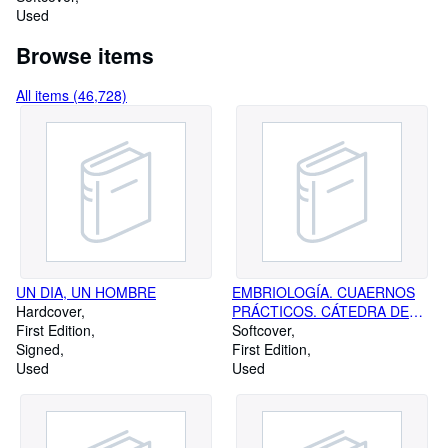
Used
Browse items
All items (46,728)
UN DIA, UN HOMBRE
EMBRIOLOGÍA. CUAERNOS
Hardcover
PRÁCTICOS. CÁTEDRA DE
First Edition
EMBRIOLOGÍA DE LA
Softcover
Signed
FACULTAD DE MEDICINA DE
First Edition
Used
PARÍS. 1ª EDICIÓN
Used