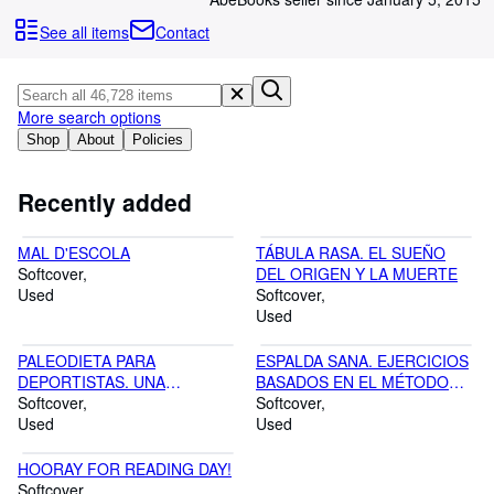
Browse Collections
See all items
Contact
Rare Books
Art & Collectables
More search options
Textbooks
Shop
About
Policies
Sellers
Start Selling
Recently added
Help
MAL D'ESCOLA
TÁBULA RASA. EL SUEÑO
CLOSE
Softcover
DEL ORIGEN Y LA MUERTE
Used
Softcover
Used
PALEODIETA PARA
ESPALDA SANA. EJERCICIOS
DEPORTISTAS. UNA
BASADOS EN EL MÉTODO
FÓRMULA NUTRICIONAL
Softcover
PILATES PARA FORTALECER
Softcover
PARA EÑ DEPORTE DE ALTO
Used
EL CUELLO, LOS HOMBROS Y
Used
RENDIMIENTO. INCLUYE MÁS
LA ESPALDA
DE 80 RECETAS
HOORAY FOR READING DAY!
Softcover