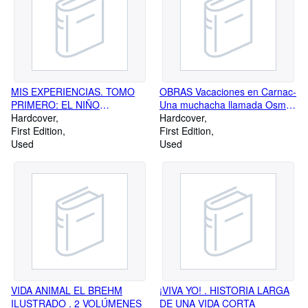
MIS EXPERIENCIAS. TOMO
OBRAS Vacaciones en Carnac-
PRIMERO: EL NIÑO
Una muchacha llamada Osmi-
PRODIGIO. 1ª EDICIÓN
Hardcover
Juego Peligroso- La reina del
Hardcover
First Edition
Baile Imperiaol
First Edition
Used
Used
VIDA ANIMAL EL BREHM
¡VIVA YO! . HISTORIA LARGA
ILUSTRADO . 2 VOLÚMENES
DE UNA VIDA CORTA