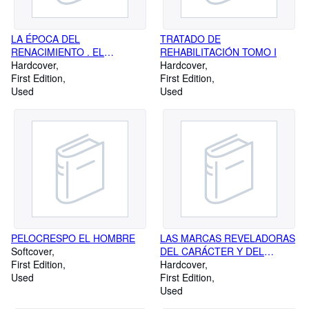
LA ÉPOCA DEL
TRATADO DE
RENACIMIENTO . EL
REHABILITACIÓN TOMO I
AMANECER DE LA EDAD
Hardcover
Hardcover
MODERNA
First Edition
First Edition
Used
Used
PELOCRESPO EL HOMBRE
LAS MARCAS REVELADORAS
Softcover
DEL CARÁCTER Y DEL
First Edition
DESTINO . EL ARTE DE LEER
Hardcover
Used
EN EL ROSTRO . LAS
First Edition
PREDISPOSCIONES Y LAS
Used
PREDESTINACIONES