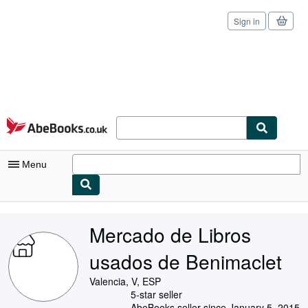
Sign in
Skip to main content
AbeBooks.co.uk
Menu
My Account
Mercado de Libros
My Purchases
usados de Benimaclet
Sign Off
Valencia, V, ESP
Advanced Search
5-star seller
AbeBooks seller since January 5, 2015