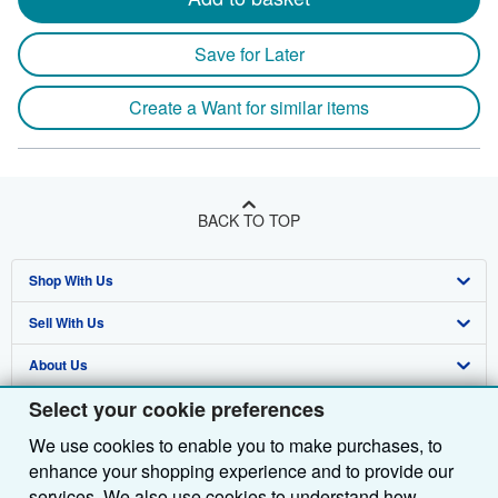
Save for Later
Create a Want for similar items
BACK TO TOP
Shop With Us
Sell With Us
Advanced Search
About Us
Browse Collections
Start Selling
Select your cookie preferences
Find Help
My Account
Join Our Affiliate Programme
About AbeBooks
We use cookies to enable you to make purchases, to
Other AbeBooks Companies
My Orders
Book Buyback
Media
Help
enhance your shopping experience and to provide our
Follow AbeBooks
View Basket
Refer a seller
Careers
Customer Service
AbeBooks.com
services. We also use cookies to understand how