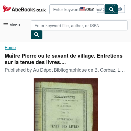
Skip to main content
AbeBooks.co.uk
GBP
Sign in
Site
shopping
preferences
Menu
My Account
Home
Maître Pierre ou le savant de village. Entretiens
My Purchases
sur la tenue des livres....
Advanced Search
Published by
Au Dépot Bibliographique de B. Corbaz, Lausanne,, 1843
Browse Collections
Rare Books
Art & Collectables
Textbooks
Sellers
Start Selling