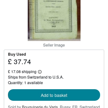
Help
CLOSE
Seller Image
Buy Used
£ 37.74
Price
£
£ 17.08 shipping
37.74
Learn
Ships from Switzerland to U.S.A.
more
about
Quantity: 1 available
shipping
rates
Add to basket
Sold by
Bouquinerie du Varis
,
Russy, FR, Switzerland