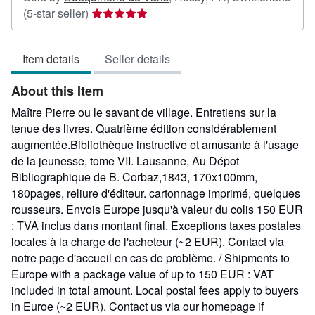
Seller
(5-star seller)
rating
5
Item details
Seller details
out
of
About this Item
5
stars
Maître Pierre ou le savant de village. Entretiens sur la
tenue des livres. Quatrième édition considérablement
augmentée.Bibliothèque instructive et amusante à l'usage
de la jeunesse, tome VII. Lausanne, Au Dépot
Bibliographique de B. Corbaz,1843, 170x100mm,
180pages, reliure d'éditeur. cartonnage imprimé, quelques
rousseurs. Envois Europe jusqu'à valeur du colis 150 EUR
: TVA inclus dans montant final. Exceptions taxes postales
locales à la charge de l'acheteur (~2 EUR). Contact via
notre page d'accueil en cas de problème. / Shipments to
Europe with a package value of up to 150 EUR : VAT
included in total amount. Local postal fees apply to buyers
in Euroe (~2 EUR). Contact us via our homepage if