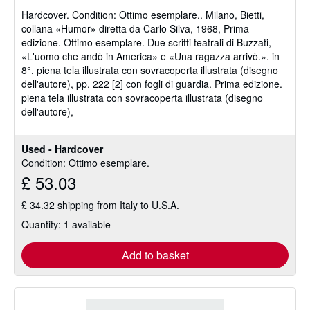
of
Hardcover.
Condition: Ottimo esemplare..
Milano, Bietti,
5
collana «Humor» diretta da Carlo Silva, 1968, Prima
stars
edizione. Ottimo esemplare. Due scritti teatrali di Buzzati,
«L'uomo che andò in America» e «Una ragazza arrivò.». in
8°, piena tela illustrata con sovracoperta illustrata (disegno
dell'autore), pp. 222 [2] con fogli di guardia. Prima edizione.
piena tela illustrata con sovracoperta illustrata (disegno
dell'autore),
Used - Hardcover
Condition: Ottimo esemplare.
£ 53.03
£ 34.32 shipping from Italy to U.S.A.
Quantity: 1 available
Add to basket