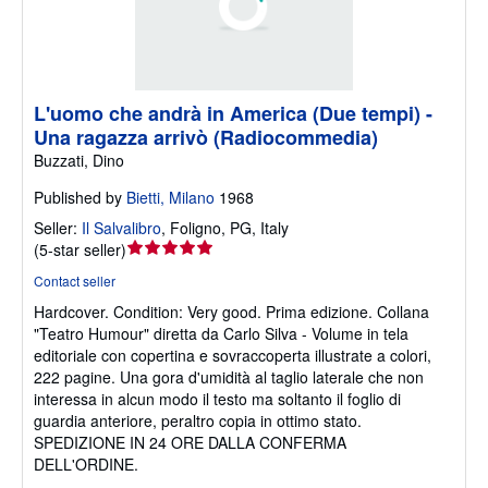
L'uomo che andrà in America (Due tempi) -
Una ragazza arrivò (Radiocommedia)
Buzzati, Dino
Published by
Bietti, Milano
1968
Seller:
Il Salvalibro
,
Foligno, PG, Italy
Seller
(
5-star seller
)
rating
Contact seller
5
Hardcover.
Condition: Very good.
Prima edizione. Collana
out
"Teatro Humour" diretta da Carlo Silva - Volume in tela
of
editoriale con copertina e sovraccoperta illustrate a colori,
5
222 pagine. Una gora d'umidità al taglio laterale che non
stars
interessa in alcun modo il testo ma soltanto il foglio di
guardia anteriore, peraltro copia in ottimo stato.
SPEDIZIONE IN 24 ORE DALLA CONFERMA
DELL'ORDINE.