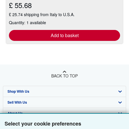
£ 55.68
£ 25.74 shipping from Italy to U.S.A.
Quantity: 1 available
Add to basket
BACK TO TOP
Shop With Us
Sell With Us
Advanced Search
About Us
Browse Collections
Start Selling
Select your cookie preferences
Find Help
My Account
Join Our Affiliate Programme
About AbeBooks