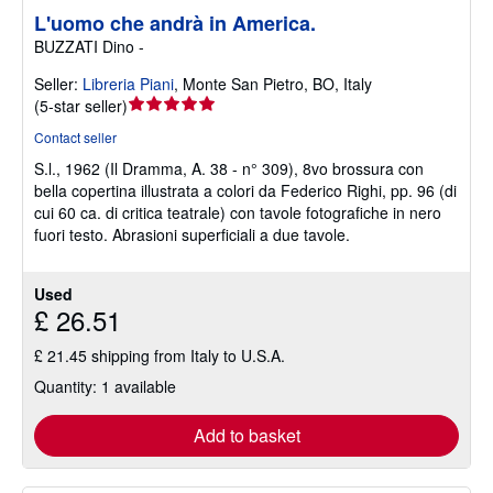
L'uomo che andrà in America.
BUZZATI Dino -
Seller:
Libreria Piani
,
Monte San Pietro, BO, Italy
Seller
(
5-star seller
)
rating
Contact seller
5
S.l., 1962 (Il Dramma, A. 38 - n° 309), 8vo brossura con
out
bella copertina illustrata a colori da Federico Righi, pp. 96 (di
of
cui 60 ca. di critica teatrale) con tavole fotografiche in nero
5
fuori testo. Abrasioni superficiali a due tavole.
stars
Used
£ 26.51
£ 21.45 shipping from Italy to U.S.A.
Quantity: 1 available
Add to basket