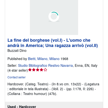
La fine del borghese (vol.I) - L'uomo che
andrà in America; Una ragazza arrivò (vol.II)
Buzzati Dino
Published by
Bietti, Milano, Milano
1968
Seller:
Studio Bibliografico Restivo Navarra
,
Enna, EN, Italy
Seller
(
4-star seller
)
rating
Contact seller
4
Hardcover.
(Categ. Teatro) - (In 8.vo cm. 13x22) - (Legatura
out
: editoriale in tela illustrata) - (Voll. 2) - (pp. I:178, II: 226) -
of
(Collana : Teatro humour) (47b).
5
stars
Used - Hardcover