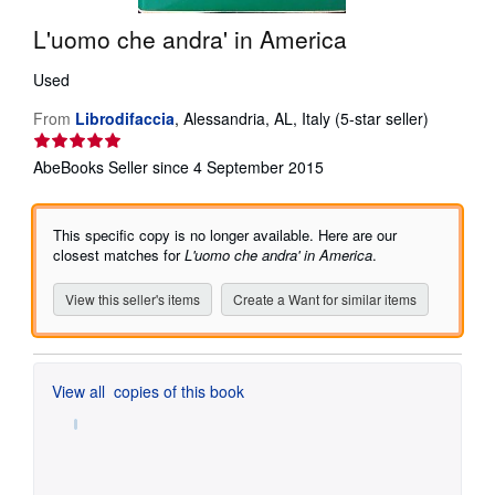
Help
L'uomo che andra' in America
CLOSE
Used
Seller
From
Librodifaccia
,
Alessandria, AL, Italy
(5-star seller)
rating
5
AbeBooks Seller since 4 September 2015
out
of
5
This specific copy is no longer available. Here are our
stars
closest matches for
L'uomo che andra' in America
.
View this seller's items
Create a Want for similar items
View all
copies of this book