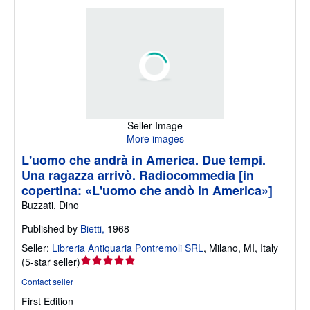
Seller Image
More images
L'uomo che andrà in America. Due tempi.
Una ragazza arrivò. Radiocommedia [in
copertina: «L'uomo che andò in America»]
Buzzati, Dino
Published by
Bietti,
1968
Seller:
Libreria Antiquaria Pontremoli SRL
,
Milano, MI, Italy
Seller
(
5-star seller
)
rating
Contact seller
5
First Edition
out