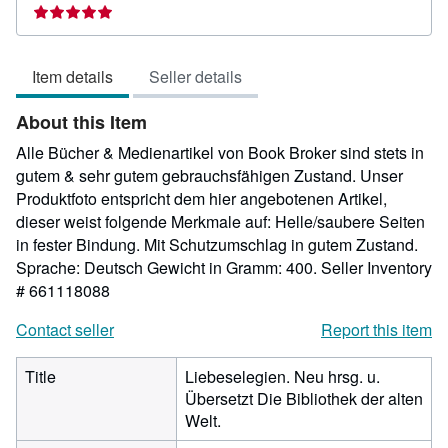
rating
5
out
Item details
Seller details
of
5
About this Item
stars
Alle Bücher & Medienartikel von Book Broker sind stets in
gutem & sehr gutem gebrauchsfähigen Zustand. Unser
Produktfoto entspricht dem hier angebotenen Artikel,
dieser weist folgende Merkmale auf: Helle/saubere Seiten
in fester Bindung. Mit Schutzumschlag in gutem Zustand.
Sprache: Deutsch Gewicht in Gramm: 400.
Seller Inventory
# 661118088
Contact seller
Report this item
Title
Liebeselegien. Neu hrsg. u.
Übersetzt Die Bibliothek der alten
Welt.