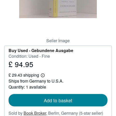
Help
CLOSE
Seller Image
Buy Used -
Gebundene Ausgabe
Condition: Used - Fine
£ 94.95
Price
£
£ 29.43 shipping
94.95
Learn
Ships from Germany to U.S.A.
more
about
Quantity: 1 available
shipping
rates
Add to basket
Seller
Sold by
Book Broker
,
Berlin, Germany
(5-star seller)