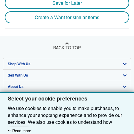
Save for Later
Create a Want for similar items
BACK TO TOP
Shop With Us
Sell With Us
Advanced Search
About Us
Browse Collections
Start Selling
Select your cookie preferences
Find Help
My Account
Join Our Affiliate Programme
About AbeBooks
We use cookies to enable you to make purchases, to
Other AbeBooks Companies
My Orders
Book Buyback
Media
Help
enhance your shopping experience and to provide our
Follow AbeBooks
View Basket
Refer a seller
Careers
Customer Service
AbeBooks.com
services. We also use cookies to understand how
customers use our services (for example, by measuring
Read more
Privacy Policy
AbeBooks.de