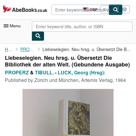
Skip to main content
AbeBooks.co.uk
GBP
Sign in
Site
shopping
preferences
Menu
My Account
Home
PROPERZ
Liebeselegien. Neu hrsg. u. Übersetzt Die Bibliothek der alten ...
Liebeselegien. Neu hrsg. u. Übersetzt Die
My Purchases
Bibliothek der alten Welt. (Gebundene Ausgabe)
Advanced Search
PROPERZ
&
TIBULL.
-
LUCK, Georg (Hrsg):
Published by
Zürich und München, Artemis Verlag, 1964
Browse Collections
Rare Books
Art & Collectables
Textbooks
Sellers
Start Selling