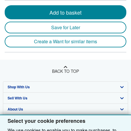
Add to basket
Save for Later
Create a Want for similar items
BACK TO TOP
Shop With Us
Sell With Us
Advanced Search
About Us
Browse Collections
Start Selling
Select your cookie preferences
Find Help
My Account
Join Our Affiliate Programme
About AbeBooks
We use cookies to enable you to make purchases, to