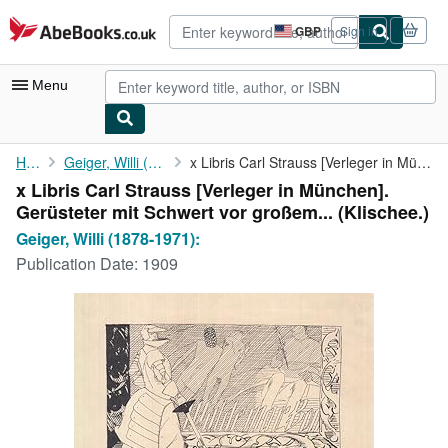
Skip to main content
AbeBooks.co.uk
GBP
Sign in
Site
shopping
preferences
Menu
My Account
Home
Geiger, Willi (1878-1971):
x Libris Carl Strauss [Verleger in München]. Gerüsteter mit ...
x Libris Carl Strauss [Verleger in München].
My Purchases
Gerüsteter mit Schwert vor großem... (Klischee.)
Advanced Search
Geiger, Willi (1878-1971):
Publication Date:
1909
Browse Collections
Rare Books
Art & Collectables
Textbooks
Sellers
Start Selling