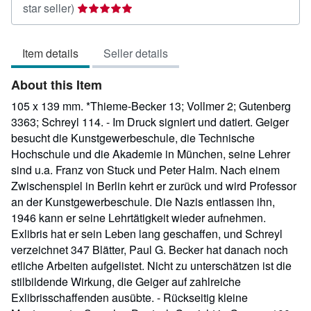
Seller
star seller)
rating
5
Item details
Seller details
out
of
About this Item
5
stars
105 x 139 mm. *Thieme-Becker 13; Vollmer 2; Gutenberg
3363; Schreyl 114. - Im Druck signiert und datiert. Geiger
besucht die Kunstgewerbeschule, die Technische
Hochschule und die Akademie in München, seine Lehrer
sind u.a. Franz von Stuck und Peter Halm. Nach einem
Zwischenspiel in Berlin kehrt er zurück und wird Professor
an der Kunstgewerbeschule. Die Nazis entlassen ihn,
1946 kann er seine Lehrtätigkeit wieder aufnehmen.
Exlibris hat er sein Leben lang geschaffen, und Schreyl
verzeichnet 347 Blätter, Paul G. Becker hat danach noch
etliche Arbeiten aufgelistet. Nicht zu unterschätzen ist die
stilbildende Wirkung, die Geiger auf zahlreiche
Exlibrisschaffenden ausübte. - Rückseitig kleine