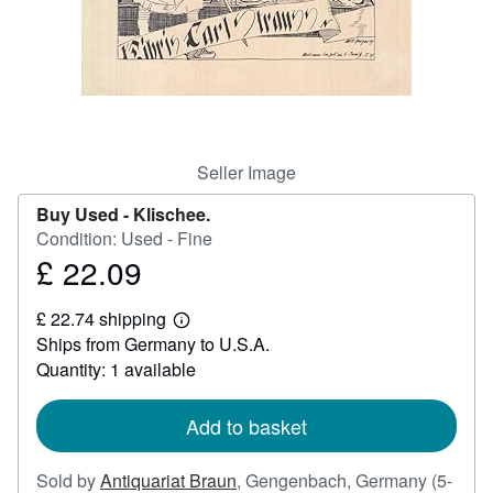
Help
CLOSE
Seller Image
Buy Used -
Klischee.
Condition: Used - Fine
£ 22.09
Price
£
£ 22.74 shipping
22.09
Learn
Ships from Germany to U.S.A.
more
about
Quantity: 1 available
shipping
rates
Add to basket
Sold by
Antiquariat Braun
,
Gengenbach, Germany
(5-