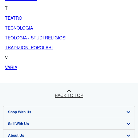
T
TEATRO
TECNOLOGIA
TEOLOGIA - STUDI RELIGIOSI
TRADIZIONI POPOLARI
V
VARIA
BACK TO TOP
Shop With Us
Sell With Us
Advanced Search
About Us
Browse Collections
Start Selling