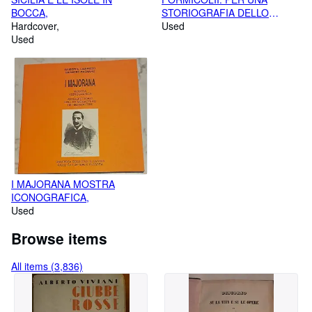
BOCCA,
STORIOGRAFIA DELLO
Hardcover
SCARTO,
Used
Used
I MAJORANA MOSTRA
ICONOGRAFICA,
Used
Browse items
All items (3,836)