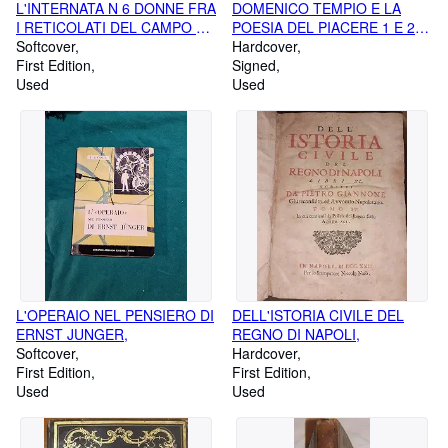
L'INTERNATA N 6 DONNE FRA
DOMENICO TEMPIO E LA
I RETICOLATI DEL CAMPO DI
POESIA DEL PIACERE 1 E 2
CONCENTRAMENTO,
Softcover
VOLUMEDOMENICO TEMPIO
Hardcover
First Edition
RIVOLUZIONI DI CATANIA
Signed
Used
CANTI 1-10 E 11-20 CON UNA
Used
LETTERA CRITICA DI CARLO
MUSCETTA 3 E 4 VOL.,
L'OPERAIO NEL PENSIERO DI
DELL'ISTORIA CIVILE DEL
ERNST JUNGER,
REGNO DI NAPOLI,
Softcover
Hardcover
First Edition
First Edition
Used
Used