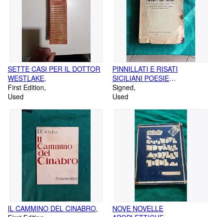
SETTE CASI PER IL DOTTOR
PINNILLATI E RISATI
WESTLAKE,
SICILIANI POESIE
First Edition
UMORISTICHE, D'AMORE
Signed
Used
MORALI E VARIE IN
Used
DIALETTO SICILIANO,
IL CAMMINO DEL CINABRO,
NOVE NOVELLE