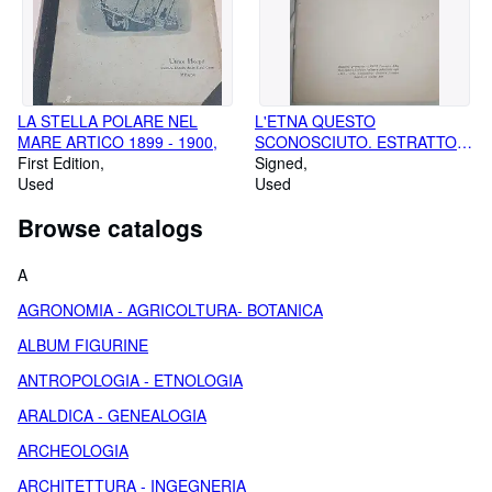
LA STELLA POLARE NEL
L'ETNA QUESTO
MARE ARTICO 1899 - 1900,
SCONOSCIUTO. ESTRATTO
First Edition
DA "ATTI"DELL'ASS.
Signed
Used
GEOFISICA ITALIANA NAPOLI
Used
14 OTTOBRE 1969,
Browse catalogs
A
AGRONOMIA - AGRICOLTURA- BOTANICA
ALBUM FIGURINE
ANTROPOLOGIA - ETNOLOGIA
ARALDICA - GENEALOGIA
ARCHEOLOGIA
ARCHITETTURA - INGEGNERIA