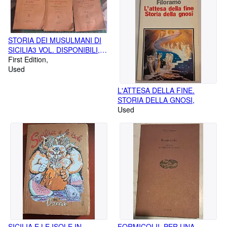
STORIA DEI MUSULMANI DI
SICILIA3 VOL. DISPONIBILI,
SECONDA EDIZIONE
First Edition
MODIFICATA E ACCRESCIUTA
Used
DALL'AUTORE
L'ATTESA DELLA FINE.
STORIA DELLA GNOSI,
Used
SICILIA E LE ISOLE IN
FORMICOLII. PER UNA