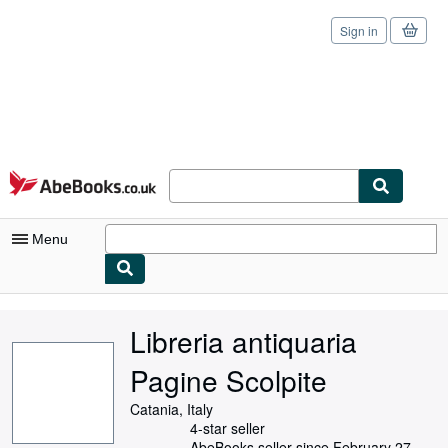
Sign in
Skip to main content
AbeBooks.co.uk
Menu
My Account
Libreria antiquaria
My Purchases
Pagine Scolpite
Sign Off
Catania, Italy
Advanced Search
4-star seller
AbeBooks seller since February 27,