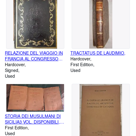
RELAZIONE DEL VIAGGIO IN
TRACTATUS DE LAUDIMIO,
FRANCIA AL CONGRESSO
Hardcover
SCIENTIFICO DI CLERMONT -
Hardcover
First Edition
FERRANT DELL'ANNO 1838,
Signed
Used
Used
STORIA DEI MUSULMANI DI
SICILIA3 VOL. DISPONIBILI,
SECONDA EDIZIONE
First Edition
MODIFICATA E ACCRESCIUTA
Used