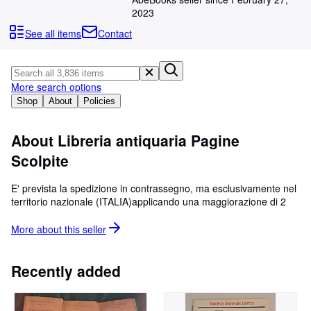
Browse Collections
2023
Rare Books
See all items
Contact
Art & Collectables
Textbooks
More search options
Sellers
Shop
About
Policies
Start Selling
About Libreria antiquaria Pagine
Help
Scolpite
CLOSE
E' prevista la spedizione in contrassegno, ma esclusivamente nel
territorio nazionale (ITALIA)applicando una maggiorazione di 2
More about this
seller
Recently added