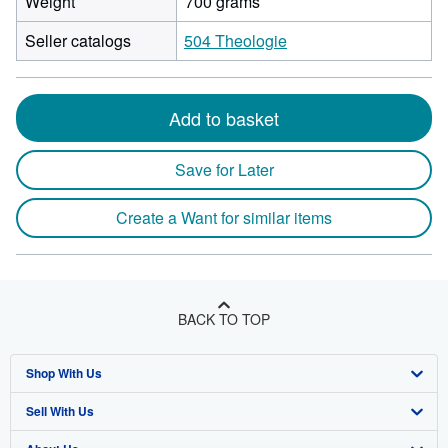
Weight
700 grams
Seller catalogs
504 Theologie
Add to basket
Save for Later
Create a Want for similar items
BACK TO TOP
Shop With Us
Sell With Us
Advanced Search