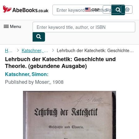
Skip to main content
AbeBooks.co.uk
GBP
Sign in
Site
shopping
preferences
Menu
My Account
Home
Katschner, Simon:
Lehrbuch der Katechetik: Geschichte und Theorie.
Lehrbuch der Katechetik: Geschichte und
My Purchases
Theorie. (gebundene Ausgabe)
Advanced Search
Katschner, Simon:
Published by
Moser;, 1908
Browse Collections
Rare Books
Art & Collectables
Textbooks
Sellers
Start Selling