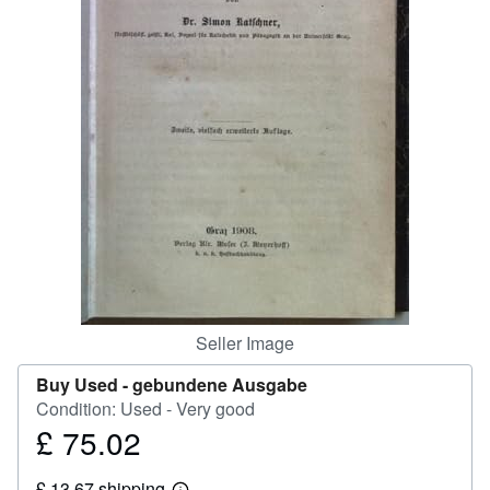
Help
CLOSE
Seller Image
Buy Used -
gebundene Ausgabe
Condition: Used - Very good
£ 75.02
Price
£
£ 13.67 shipping