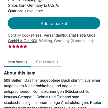
75.02
Learn
Ships from Germany to U.S.A.
more
about
Quantity: 1 available
shipping
rates
Add to basket
Sold by
books4less (Versandantiquariat Petra Gros
Seller
GmbH & Co. KG)
,
Welling, Germany
(5-star seller)
rating
5
out
Item details
Seller details
of
5
About this Item
stars
508 Seiten; Das hier angebotene Buch stammt aus einer
aufgelösten Klosterbibliothek und trägt die
entsprechenden Kennzeichnungen (Rückenschild,
Instituts-Stempel.). Schnitt und Einband sind
staubschmutzig; im Innern einige Anstreichungen; Papier
altersbedingt nachgedunkelt/ stellenweise leicht