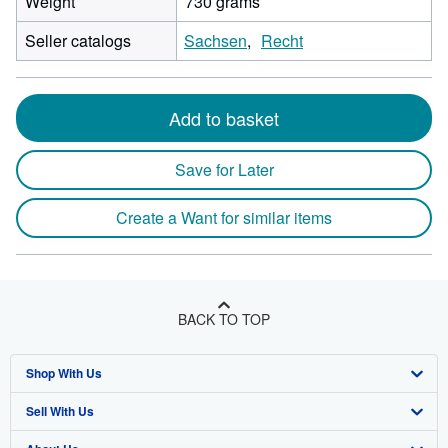
Weight
730 grams
Seller catalogs
Sachsen
Recht
Add to basket
Save for Later
Create a Want for similar items
BACK TO TOP
Shop With Us
Sell With Us
Advanced Search