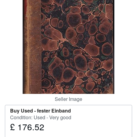
Help
CLOSE
Seller Image
Buy Used -
fester Einband
Condition: Used - Very good
£ 176.52
Price
£