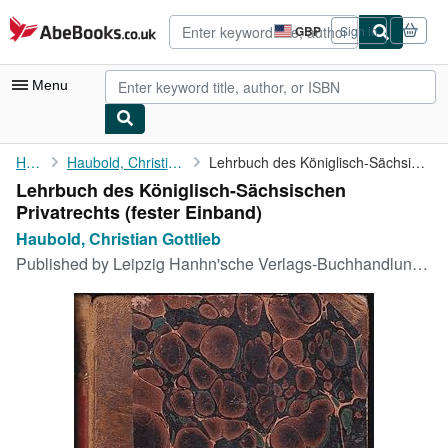
Skip to main content
AbeBooks.co.uk
GBP
Sign in
Site
shopping
preferences
Menu
My Account
Home
Haubold, Christian Gottlieb
Lehrbuch des Königlisch-Sächsischen Privatrechts
Lehrbuch des Königlisch-Sächsischen
My Purchases
Privatrechts (fester Einband)
Advanced Search
Haubold, Christian Gottlieb
Published by
Leipzig Hanhn'sche Verlags-Buchhandlung, 1829
Browse Collections
Rare Books
Art & Collectables
Textbooks
Sellers
Start Selling