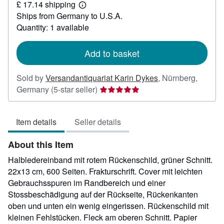
£ 17.14 shipping
176.52
Learn
Ships from Germany to U.S.A.
more
about
Quantity: 1 available
shipping
rates
Add to basket
Sold by
Versandantiquariat Karin Dykes
,
Nürnberg,
Seller
Germany
(5-star seller)
rating
5
Item details
Seller details
out
of
About this Item
5
stars
Halbledereinband mit rotem Rückenschild, grüner Schnitt.
22x13 cm, 600 Seiten. Frakturschrift. Cover mit leichten
Gebrauchsspuren im Randbereich und einer
Stossbeschädigung auf der Rückseite, Rückenkanten
oben und unten ein wenig eingerissen. Rückenschild mit
kleinen Fehlstücken. Fleck am oberen Schnitt. Papier