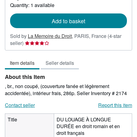
about
Quantity: 1 available
shipping
rates
Add to basket
Sold by
La Memoire du Droit
,
PARIS, France
(4-star
Seller
seller)
rating
4
Item details
Seller details
out
of
About this Item
5
stars
, br., non coupé, (couverture fanée et légèrement
accidentée), intérieur frais, 286p.
Seller Inventory # 2174
Contact seller
Report this item
Title
DU LOUAGE À LONGUE
DURÉE en droit romain et en
droit français