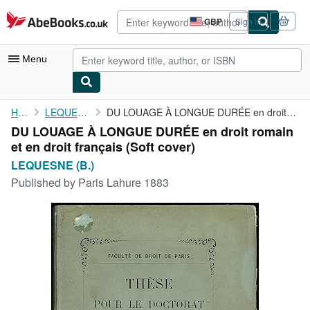
Skip to main content
AbeBooks.co.uk
GBP
Sign in
Site
shopping
preferences
Menu
My Account
Home
LEQUESNE (B.)
DU LOUAGE À LONGUE DURÉE en droit romain et en droit français
DU LOUAGE À LONGUE DURÉE en droit romain
My Purchases
et en droit français (Soft cover)
Advanced Search
LEQUESNE (B.)
Published by
Paris Lahure 1883
Browse Collections
Rare Books
Art & Collectables
Textbooks
Sellers
Start Selling