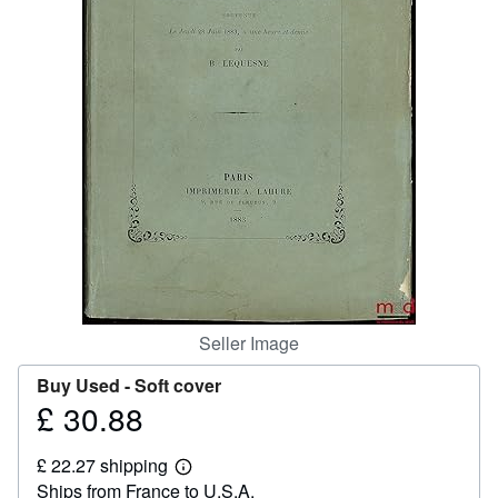
Help
CLOSE
Seller Image
Buy Used -
Soft cover
£ 30.88
Price
£
£ 22.27 shipping
30.88
Learn
Ships from France to U.S.A.
more