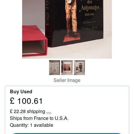
Start Selling
Help
CLOSE
Seller Image
Buy Used
£ 100.61
Price
£
£ 22.28 shipping
100.61
Learn
Ships from France to U.S.A.
more
Quantity: 1 available
about
shipping
rates