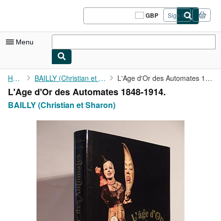
Skip to main content
AbeBooks.co.uk
GBP
Sign in
Site
shopping
preferences
Menu
My Account
Home
BAILLY (Christian et Sharon)
L'Age d'Or des Automates 1848-1914.
L'Age d'Or des Automates 1848-1914.
My Purchases
BAILLY (Christian et Sharon)
Sign Off
Advanced Search
Browse Collections
Rare Books
Art & Collectables
Textbooks
Sellers