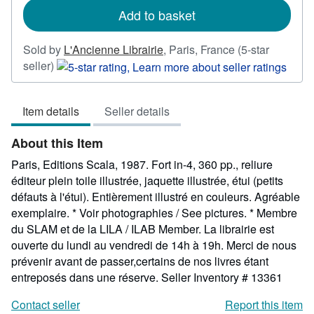
Add to basket
Sold by
L'Ancienne Librairie
,
Paris, France
(5-star
Seller
seller)
rating
5
Item details
Seller details
out
of
About this Item
5
stars
Paris, Editions Scala, 1987. Fort in-4, 360 pp., reliure
éditeur plein toile illustrée, jaquette illustrée, étui (petits
défauts à l'étui). Entièrement illustré en couleurs. Agréable
exemplaire. * Voir photographies / See pictures. * Membre
du SLAM et de la LILA / ILAB Member. La librairie est
ouverte du lundi au vendredi de 14h à 19h. Merci de nous
prévenir avant de passer,certains de nos livres étant
entreposés dans une réserve.
Seller Inventory # 13361
Contact seller
Report this item