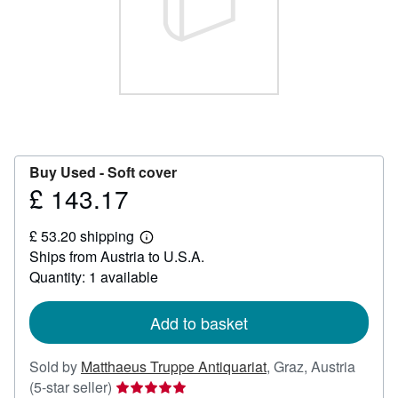
Help
CLOSE
Buy Used -
Soft cover
£ 143.17
Price
£
£ 53.20 shipping
143.17
Learn
Ships from Austria to U.S.A.
more
about
Quantity: 1 available
shipping
rates
Add to basket
Sold by
Matthaeus Truppe Antiquariat
,
Graz, Austria
Seller
(5-star seller)