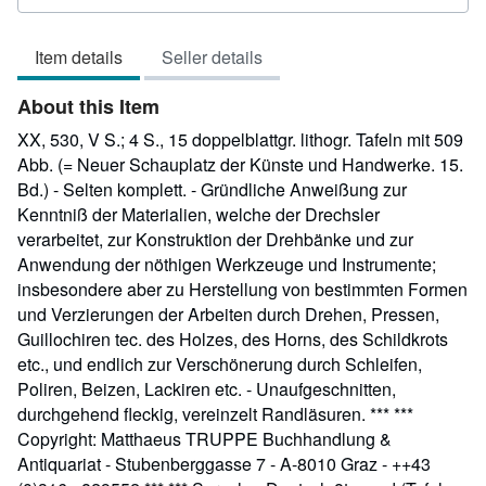
rating
5
Item details
Seller details
out
of
About this Item
5
stars
XX, 530, V S.; 4 S., 15 doppelblattgr. lithogr. Tafeln mit 509
Abb. (= Neuer Schauplatz der Künste und Handwerke. 15.
Bd.) - Selten komplett. - Gründliche Anweißung zur
Kenntniß der Materialien, welche der Drechsler
verarbeitet, zur Konstruktion der Drehbänke und zur
Anwendung der nöthigen Werkzeuge und Instrumente;
insbesondere aber zu Herstellung von bestimmten Formen
und Verzierungen der Arbeiten durch Drehen, Pressen,
Guillochiren tec. des Holzes, des Horns, des Schildkrots
etc., und endlich zur Verschönerung durch Schleifen,
Poliren, Beizen, Lackiren etc. - Unaufgeschnitten,
durchgehend fleckig, vereinzelt Randläsuren. *** ***
Copyright: Matthaeus TRUPPE Buchhandlung &
Antiquariat - Stubenberggasse 7 - A-8010 Graz - ++43