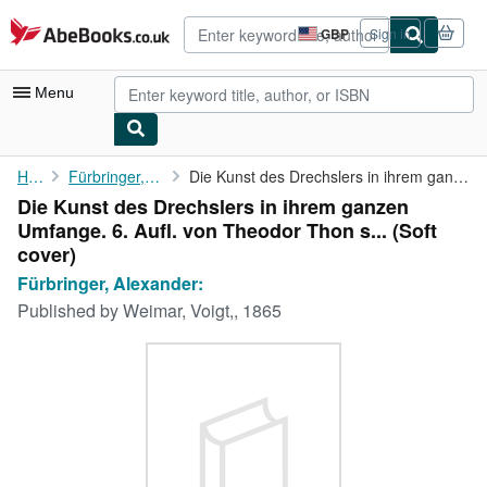
Skip to main content
AbeBooks.co.uk
GBP
Sign in
Site
shopping
preferences
Menu
My Account
Home
Fürbringer, Alexander:
Die Kunst des Drechslers in ihrem ganzen Umfange. 6. Aufl. von ...
Die Kunst des Drechslers in ihrem ganzen
My Purchases
Umfange. 6. Aufl. von Theodor Thon s... (Soft
Advanced Search
cover)
Fürbringer, Alexander:
Browse Collections
Published by
Weimar, Voigt,, 1865
Rare Books
Art & Collectables
Textbooks
Sellers
Start Selling