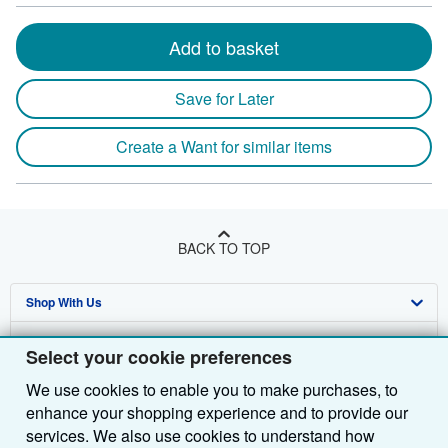
Add to basket
Save for Later
Create a Want for similar items
BACK TO TOP
Shop With Us
Sell With Us
Advanced Search
Select your cookie preferences
About Us
Browse Collections
Start Selling
We use cookies to enable you to make purchases, to
enhance your shopping experience and to provide our
Find Help
My Account
Join Our Affiliate Programme
About AbeBooks
services. We also use cookies to understand how