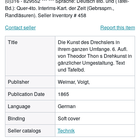
(0)316 - 829552 *** *** Sprache: Deutsch 8to. und (Tafel-
Bd.): Quer-4to. Interims-Kart. der Zeit (Gebrssprn.,
Randläsuren).
Seller Inventory # 458
Contact seller
Report this item
Title
Die Kunst des Drechslers in
ihrem ganzen Umfange. 6. Aufl.
von Theodor Thon s Drehkunst in
gänzlicher Umgestaltung. Text
und Tafelbd.
Publisher
Weimar, Voigt,
Publication Date
1865
Language
German
Binding
Soft cover
Seller catalogs
Technik