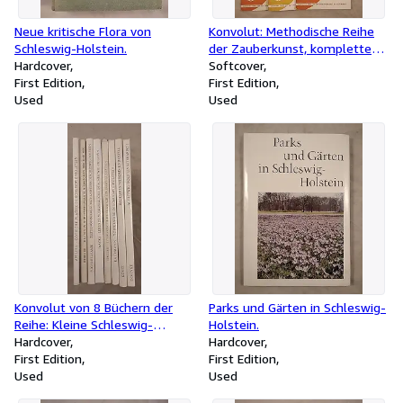
Neue kritische Flora von
Konvolut: Methodische Reihe
Schleswig-Holstein.
der Zauberkunst, kompletter
Hardcover
Jahrgang 1968 [6 Hefte].
Softcover
First Edition
First Edition
Used
Used
Konvolut von 8 Büchern der
Parks und Gärten in Schleswig-
Reihe: Kleine Schleswig-
Holstein.
Holstein-Bücher [8 Bücher].
Hardcover
Hardcover
First Edition
First Edition
Used
Used