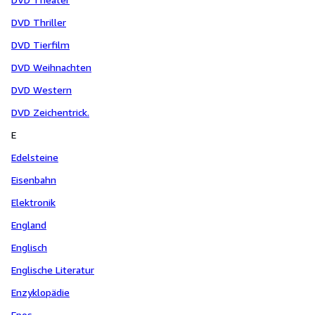
DVD Thriller
DVD Tierfilm
DVD Weihnachten
DVD Western
DVD Zeichentrick.
E
Edelsteine
Eisenbahn
Elektronik
England
Englisch
Englische Literatur
Enzyklopädie
Epos