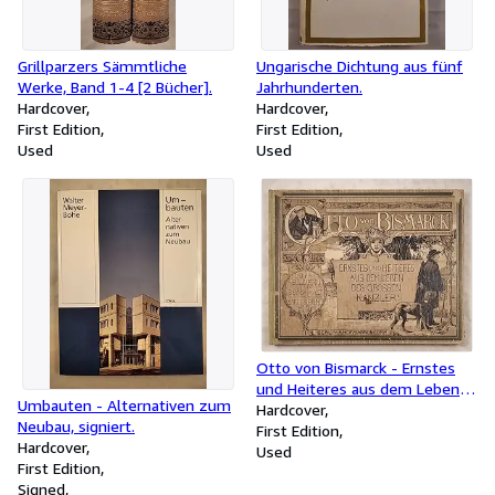
Grillparzers Sämmtliche
Ungarische Dichtung aus fünf
Werke, Band 1-4 [2 Bücher].
Jahrhunderten.
Hardcover
Hardcover
First Edition
First Edition
Used
Used
Otto von Bismarck - Ernstes
und Heiteres aus dem Leben
Umbauten - Alternativen zum
des grossen Kanzlers.
Hardcover
Neubau, signiert.
First Edition
Hardcover
Used
First Edition
Signed