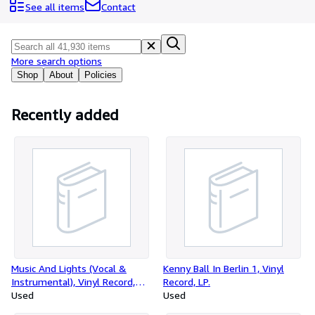
Browse Collections
See all items
Contact
Rare Books
Art & Collectables
More search options
Textbooks
Shop
About
Policies
Sellers
Recently added
Start Selling
Help
CLOSE
Music And Lights (Vocal &
Kenny Ball In Berlin 1, Vinyl
Instrumental), Vinyl Record,
Record, LP.
Maxi-Single.
Used
Used