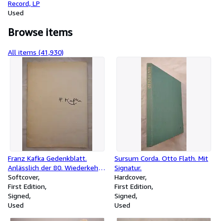
Record, LP
Used
Browse items
All items (41,930)
Franz Kafka Gedenkblatt.
Sursum Corda. Otto Flath. Mit
Anlässlich der 80. Wiederkehr
Signatur.
seines Geburtstages am 3. Juli
Softcover
Hardcover
1963. MIT SIGNATUR DES
First Edition
First Edition
ILLUSTRATORS.
Signed
Signed
Used
Used