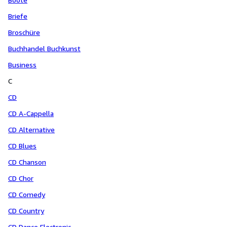
Briefe
Broschüre
Buchhandel Buchkunst
Business
C
CD
CD A-Cappella
CD Alternative
CD Blues
CD Chanson
CD Chor
CD Comedy
CD Country
CD Dance Electronic