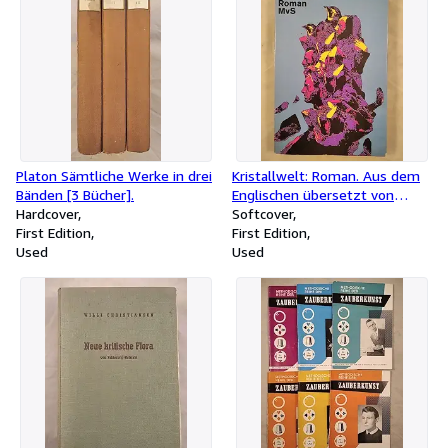
Platon Sämtliche Werke in drei
Kristallwelt: Roman. Aus dem
Bänden [3 Bücher].
Englischen übersetzt von
Hardcover
Margarete Bormann (suhrkamp
Softcover
First Edition
taschenbuch)
First Edition
Used
Used