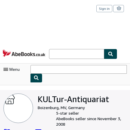
Sign in
Skip to main content
AbeBooks.co.uk
Menu
My Account
KULTur-Antiquariat
My Purchases
Boizenburg, MV, Germany
Sign Off
5-star seller
AbeBooks seller since November 3,
Advanced Search
2008