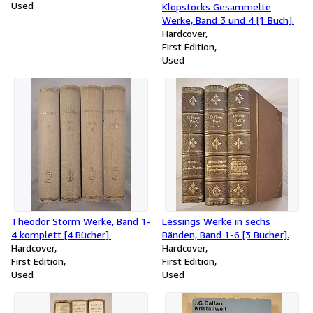
Used
Klopstocks Gesammelte
Werke, Band 3 und 4 [1 Buch].
Hardcover
First Edition
Used
Theodor Storm Werke, Band 1-
Lessings Werke in sechs
4 komplett [4 Bücher].
Bänden, Band 1-6 [3 Bücher].
Hardcover
Hardcover
First Edition
First Edition
Used
Used