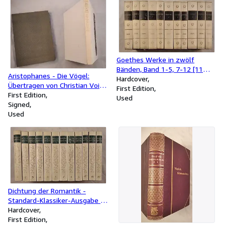
Goethes Werke in zwölf
Bänden, Band 1-5, 7-12 [11
Aristophanes - Die Vögel:
Bücher] Band 6 fehlt!
Hardcover
Übertragen von Christian Voigt.
First Edition
Mit 37 Holzstich-Illustrationen
First Edition
Used
von Imre Reiner.
Signed
Used
Dichtung der Romantik -
Standard-Klassiker-Ausgabe in
zwölf Bänden [12 Bücher].
Hardcover
First Edition