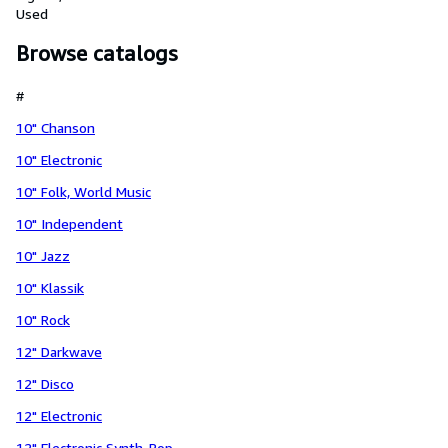
Used
Browse catalogs
#
10" Chanson
10" Electronic
10" Folk, World Music
10" Independent
10" Jazz
10" Klassik
10" Rock
12" Darkwave
12" Disco
12" Electronic
12" Electronic Synth-Pop