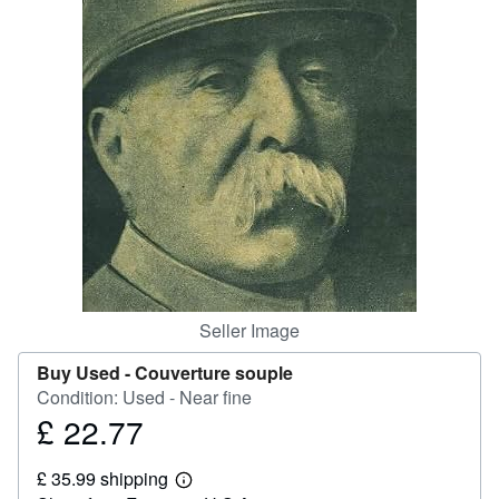
Help
CLOSE
Seller Image
Buy Used -
Couverture souple
Condition: Used - Near fine
£ 22.77
Price
£
£ 35.99 shipping
22.77
Learn