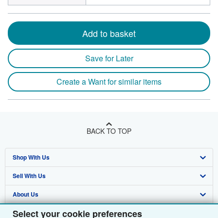
Add to basket
Save for Later
Create a Want for similar items
BACK TO TOP
Shop With Us
Sell With Us
Advanced Search
About Us
Browse Collections
Start Selling
Select your cookie preferences
Find Help
My Account
Join Our Affiliate Programme
About AbeBooks