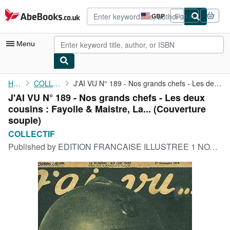
Skip to main content
AbeBooks.co.uk
GBP
Sign in
Site
shopping
preferences
Menu
My Account
Home
COLLECTIF
J'AI VU N° 189 - Nos grands chefs - Les deux cousins : Fayolle &...
J'AI VU N° 189 - Nos grands chefs - Les deux
My Purchases
cousins : Fayolle & Maistre, La... (Couverture
Advanced Search
souple)
COLLECTIF
Browse Collections
Published by
EDITION FRANCAISE ILLUSTREE 1 NOVEMBRE 1918, 1918
Rare Books
Art & Collectables
Textbooks
Sellers
Start Selling