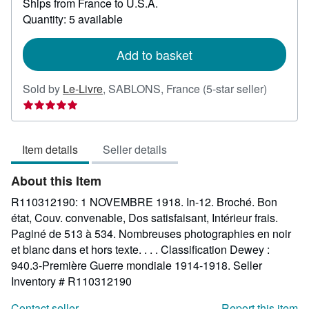
Ships from France to U.S.A.
more
about
Quantity: 5 available
shipping
rates
Add to basket
Seller
Sold by
Le-Livre
,
SABLONS, France
(5-star seller)
rating
5
out
Item details
Seller details
of
5
About this Item
stars
R110312190: 1 NOVEMBRE 1918. In-12. Broché. Bon
état, Couv. convenable, Dos satisfaisant, Intérieur frais.
Paginé de 513 à 534. Nombreuses photographies en noir
et blanc dans et hors texte. . . . Classification Dewey :
940.3-Première Guerre mondiale 1914-1918.
Seller
Inventory # R110312190
Contact seller
Report this item