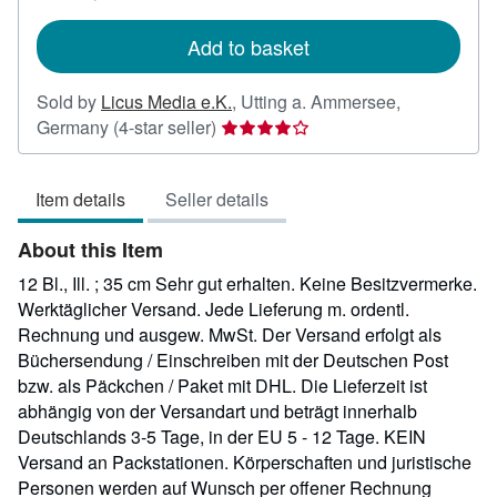
rates
Add to basket
Sold by
Licus Media e.K.
,
Utting a. Ammersee,
Seller
Germany
(4-star seller)
rating
4
Item details
Seller details
out
of
About this Item
5
stars
12 Bl., Ill. ; 35 cm Sehr gut erhalten. Keine Besitzvermerke.
Werktäglicher Versand. Jede Lieferung m. ordentl.
Rechnung und ausgew. MwSt. Der Versand erfolgt als
Büchersendung / Einschreiben mit der Deutschen Post
bzw. als Päckchen / Paket mit DHL. Die Lieferzeit ist
abhängig von der Versandart und beträgt innerhalb
Deutschlands 3-5 Tage, in der EU 5 - 12 Tage. KEIN
Versand an Packstationen. Körperschaften und juristische
Personen werden auf Wunsch per offener Rechnung