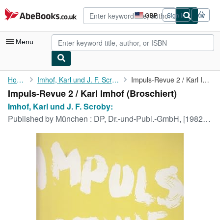
Skip to main content
AbeBooks.co.uk
GBP
Sign in
Site
shopping
preferences
Menu
My Account
Home
Imhof, Karl und J. F. Scroby:
Impuls-Revue 2 / Karl Imhof
Impuls-Revue 2 / Karl Imhof (Broschiert)
My Purchases
Imhof, Karl und J. F. Scroby:
Advanced Search
Published by
München : DP, Dr.-und-Publ.-GmbH, [1982?]., 1982
Browse Collections
Rare Books
Art & Collectables
Textbooks
Sellers
Start Selling