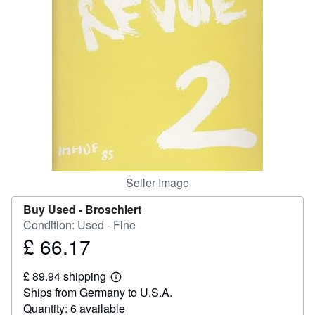
Help
CLOSE
Seller Image
Buy Used -
Broschiert
Condition: Used - Fine
£ 66.17
Price
£
£ 89.94 shipping
66.17
Learn
Ships from Germany to U.S.A.
more
about
Quantity: 6 available
shipping