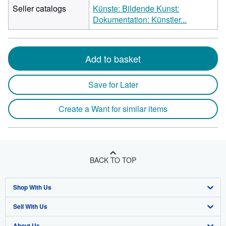
Seller catalogs
Künste: Bildende Kunst:
Dokumentation: Künstler...
Add to basket
Save for Later
Create a Want for similar items
BACK TO TOP
Shop With Us
Sell With Us
Advanced Search
About Us
Browse Collections
Start Selling