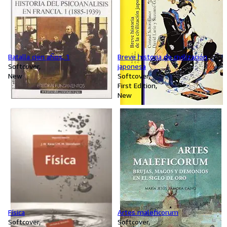
Batalla cien aÑos, 1
Breve historia de civilización
Softcover
japonesa
New
Softcover
First Edition
New
Física
Artes maleficorum
Softcover
Softcover