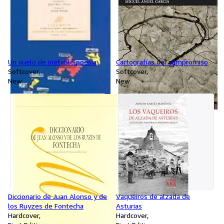
Un vuelo de inefable poesía
Cartografías del compromiso
Softcover
Softcover
New
New
Diccionario de Juan Alonso y de
Vaqueiros de alzada de
los Ruyzes de Fontecha
Asturias
Hardcover
Hardcover