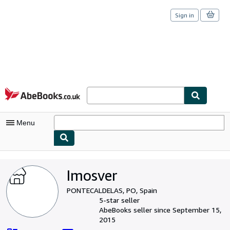
Sign in
Skip to main content
AbeBooks.co.uk
Menu
My Account
Imosver
My Purchases
PONTECALDELAS, PO, Spain
Sign Off
5-star seller
AbeBooks seller since September 15,
Advanced Search
2015