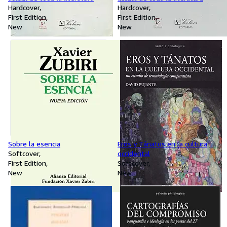
Hardcover
Hardcover
First Edition
First Edition
New
New
Sobre la esencia
Eros y Tánatos en la cultura
Softcover
occidental
First Edition
Softcover
New
New