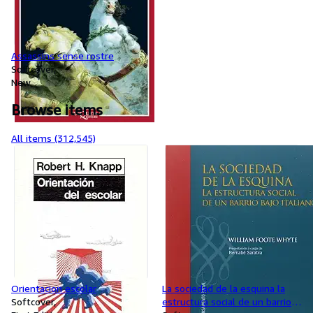
Assassins sense rostre
Softcover
New
Browse items
All items (312,545)
Orientacion escolar
La sociedad de la esquina la
Softcover
estructura social de un barrio