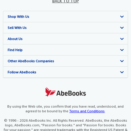
BACK TO TOP
Shop With Us
Advanced Search
Sell With Us
Browse Collections
Start Selling
About Us
My Account
Join Our Affiliate Programme
About AbeBooks
Find Help
My Orders
Book Buyback
Media
Help
Other AbeBooks Companies
View Basket
Refer a seller
Careers
Customer Service
AbeBooks.com
Follow AbeBooks
Privacy Policy
AbeBooks.de
Cookie Preferences
AbeBooks.fr
Cookies Notice
AbeBooks.it
By using the Web site, you confirm that you have read, understood, and
agreed to be bound by the
Terms and Conditions
.
Accessibility
AbeBooks Aus/NZ
© 1996 - 2026 AbeBooks Inc. All Rights Reserved. AbeBooks, the AbeBooks
logo, AbeBooks.com, "Passion for books." and "Passion for books. Books
AbeBooks.ca
for your passion." are registered trademarks with the Registered US Patent &