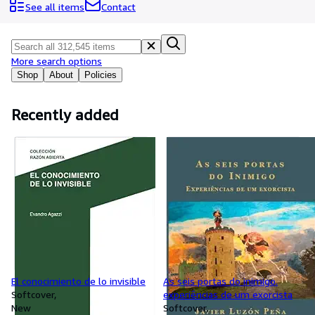
Browse Collections
See all items
Contact
Rare Books
Art & Collectables
More search options
Textbooks
Shop
About
Policies
Sellers
Recently added
Start Selling
Help
CLOSE
El conocimiento de lo invisible
As seis portas do inimigo.
Softcover
experiências de um exorcista
New
Softcover