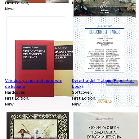
First Edition
New
New
Viñedos y vinos del noroeste
Derecho del Trabajo (Papel + e-
de España
book)
Hardcover
Softcover
First Edition
First Edition
New
New