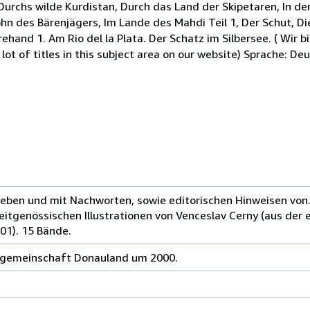
urchs wilde Kurdistan, Durch das Land der Skipetaren, In de
n des Bärenjägers, Im Lande des Mahdi Teil 1, Der Schut, Di
and 1. Am Rio del la Plata. Der Schatz im Silbersee. ( Wir bi
ot of titles in this subject area on our website) Sprache: D
geben und mit Nachworten, sowie editorischen Hinweisen von.
eitgenössischen Illustrationen von Venceslav Cerny (aus der
01). 15 Bände.
hgemeinschaft Donauland um 2000.