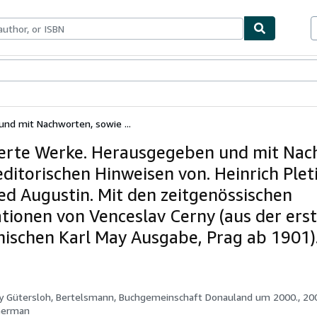
ables
Textbooks
Sellers
Start Selling
und mit Nachworten, sowie ...
rierte Werke. Herausgegeben und mit Nac
editorischen Hinweisen von. Heinrich Plet
ied Augustin. Mit den zeitgenössischen
rationen von Venceslav Cerny (aus der ers
hischen Karl May Ausgabe, Prag ab 1901)
by
Gütersloh, Bertelsmann, Buchgemeinschaft Donauland um 2000., 20
German