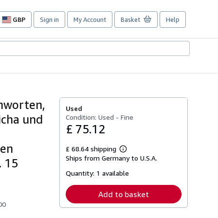
GBP
Sign in
My Account
Basket
Help
Site
shopping
preferences
hworten,
Used
icha und
Condition: Used - Fine
£ 75.12
ten
£ 68.64 shipping
Learn
Ships from Germany to U.S.A.
more
. 15
about
Quantity:
1 available
shipping
rates
Add to basket
00