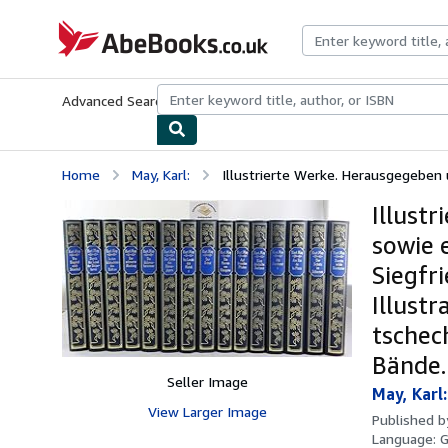
Skip to main content
AbeBooks.co.uk
Advanced Search
Browse Collections
Rare Books
Art & Collect
Home
May, Karl:
Illustrierte Werke. Herausgegeben 
Illust
sowie 
Siegfr
Illust
tschec
Bände.
Seller Image
May, Karl:
View Larger Image
Published 
Language: