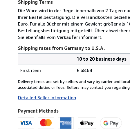
Shipping Terms
Die Ware wird in der Regel innerhalb von 2 Tagen na
Ihrer Bestellbestätigung. Die Versandkosten beziehe
Euro. Für alle Bücher mit einem Gewicht größer als 
Bestellungsbestätigung mitgeteilt. Über abweichen
Sie ebenfalls vom Verkäufer informiert.
Shipping rates from Germany to U.S.A.
10 to 20 business days
Order
Shipping
quantity
First item
£ 68.64
rates
from
Delivery times are set by sellers and vary by carrier and lo
Germany
associated duties or fees. Sellers may contact you regarding
to
Detailed Seller Information
U.S.A.
Payment Methods