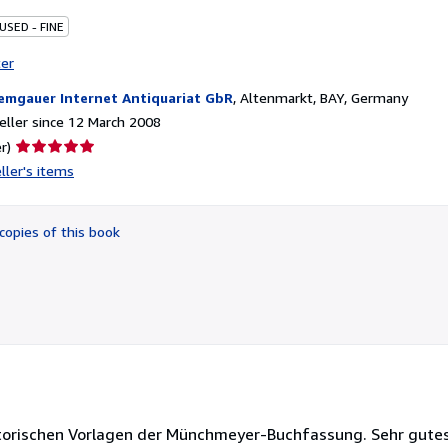
USED - FINE
ter
emgauer Internet Antiquariat GbR
,
Altenmarkt, BAY, Germany
ller since 12 March 2008
Seller
r)
rating
ller's items
5
out
of
copies of this book
5
stars
historischen Vorlagen der Münchmeyer-Buchfassung. Sehr gute