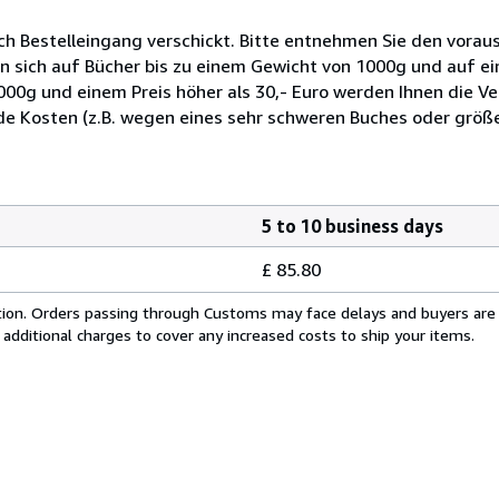
ch Bestelleingang verschickt. Bitte entnehmen Sie den voraus
n sich auf Bücher bis zu einem Gewicht von 1000g und auf ein
1000g und einem Preis höher als 30,- Euro werden Ihnen die V
de Kosten (z.B. wegen eines sehr schweren Buches oder grö
5 to 10 business days
£ 85.80
cation. Orders passing through Customs may face delays and buyers are
 additional charges to cover any increased costs to ship your items.