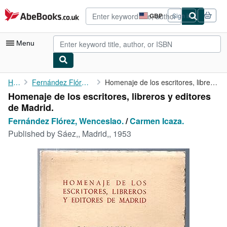
Skip to main content
AbeBooks.co.uk
GBP
Sign in
Site
shopping
preferences
Menu
My Account
Home
Fernández Flórez, Wenceslao.
Homenaje de los escritores, libreros y editores de Madrid.
Homenaje de los escritores, libreros y editores
My Purchases
de Madrid.
Advanced Search
Fernández Flórez, Wenceslao.
/
Carmen Icaza.
Published by
Sáez,, Madrid,, 1953
Browse Collections
Rare Books
Art & Collectables
Textbooks
Sellers
Start Selling