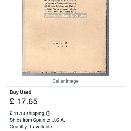
Help
CLOSE
Seller Image
Buy Used
£ 17.65
Price
£
£ 41.13 shipping
17.65
Learn
Ships from Spain to U.S.A.
more
about
Quantity: 1 available
shipping