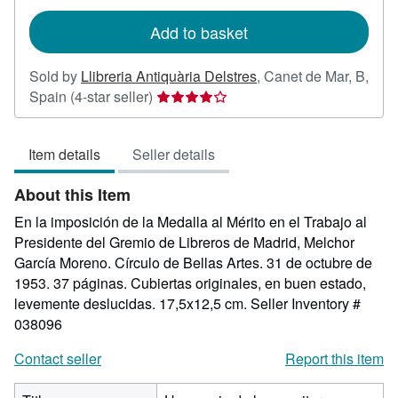
rates
Add to basket
Sold by
Llibreria Antiquària Delstres
,
Canet de Mar, B,
Seller
Spain
(4-star seller)
rating
4
Item details
Seller details
out
of
About this Item
5
stars
En la imposición de la Medalla al Mérito en el Trabajo al
Presidente del Gremio de Libreros de Madrid, Melchor
García Moreno. Círculo de Bellas Artes. 31 de octubre de
1953. 37 páginas. Cubiertas originales, en buen estado,
levemente deslucidas. 17,5x12,5 cm.
Seller Inventory #
038096
Contact seller
Report this item