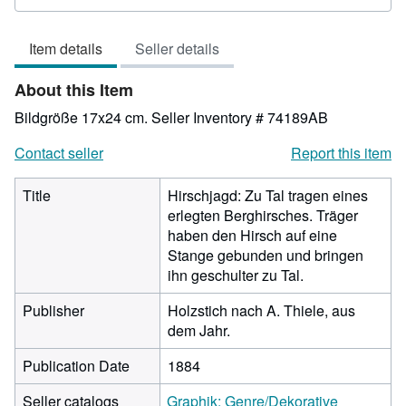
rating
3
Item details
Seller details
out
of
About this Item
5
stars
Bildgröße 17x24 cm.
Seller Inventory # 74189AB
Contact seller
Report this item
Title
Hirschjagd: Zu Tal tragen eines
erlegten Berghirsches. Träger
haben den Hirsch auf eine
Stange gebunden und bringen
ihn geschulter zu Tal.
Publisher
Holzstich nach A. Thiele, aus
dem Jahr.
Publication Date
1884
Seller catalogs
Graphik: Genre/Dekorative