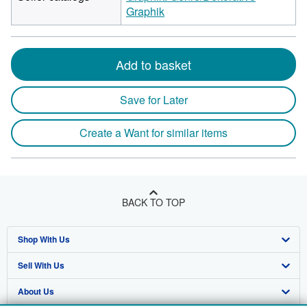
Graphik
Add to basket
Save for Later
Create a Want for similar items
BACK TO TOP
Shop With Us
Sell With Us
Advanced Search
About Us
Browse Collections
Start Selling