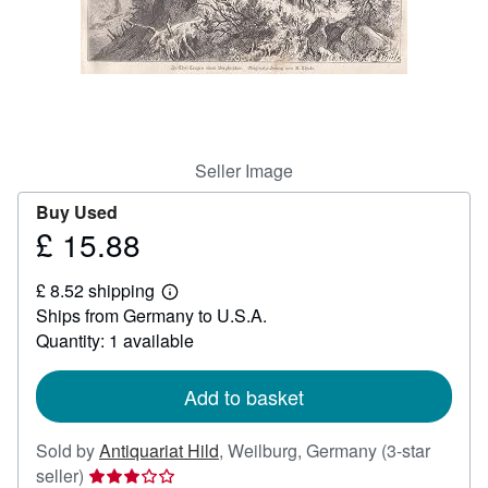
Help
CLOSE
Seller Image
Buy Used
£ 15.88
Price
£
£ 8.52 shipping
15.88
Learn
Ships from Germany to U.S.A.
more
about
Quantity: 1 available
shipping
rates
Add to basket
Sold by
Antiquariat Hild
,
Weilburg, Germany
(3-star
Seller
seller)