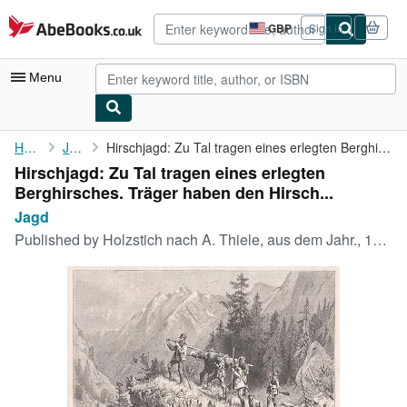
Skip to main content
AbeBooks.co.uk
GBP
Sign in
Site
shopping
preferences
Menu
My Account
Home
Jagd
Hirschjagd: Zu Tal tragen eines erlegten Berghirsches. Träger ...
Hirschjagd: Zu Tal tragen eines erlegten
My Purchases
Berghirsches. Träger haben den Hirsch...
Advanced Search
Jagd
Published by
Holzstich nach A. Thiele, aus dem Jahr., 1884
Browse Collections
Rare Books
Art & Collectables
Textbooks
Sellers
Start Selling