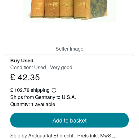
Help
CLOSE
Seller Image
Buy Used
Condition: Used - Very good
£ 42.35
Price
£
£ 102.78 shipping
42.35
Learn
Ships from Germany to U.S.A.
more
about
Quantity: 1 available
shipping
rates
Add to basket
Sold by
Antiquariat Ehbrecht - Preis inkl. MwSt.
,