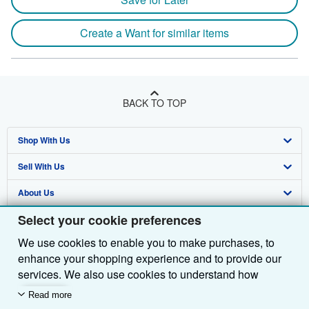
Create a Want for similar items
BACK TO TOP
Shop With Us
Sell With Us
Advanced Search
About Us
Browse Collections
Start Selling
Select your cookie preferences
Find Help
My Account
Join Our Affiliate Programme
About AbeBooks
We use cookies to enable you to make purchases, to
Other AbeBooks Companies
My Orders
Book Buyback
Media
Help
enhance your shopping experience and to provide our
Follow AbeBooks
View Basket
Refer a seller
Careers
Customer Service
AbeBooks.com
services. We also use cookies to understand how
customers use our services (for example, by measuring
Read more
Privacy Policy
AbeBooks.de
site visits) so we can make improvements. If you agree,