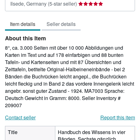
Seller
Ilsede, Germany
(5-star seller)
rating
5
Item details
Seller details
out
of
About this Item
5
stars
8°, ca. 3.000 Seiten mit über 10 000 Abbildungen und
Karten im Text und auf 178 einfarbigen und 88 bunten
Tafeln- und Kartenseiten und mit 87 Übersichten und
Zeittafeln, betitelte Original-Halbeineneinbände - bei 2
Bänden die Buchrücken leicht angepl., die Buchrücken
leicht fleckig und in Band 2 das vordere Innengelenk leicht
angebr. sonst guter Zustand - 1924. MA7003 Sprache:
Deutsch Gewicht in Gramm: 8000.
Seller Inventory #
209007
Contact seller
Report this item
Title
Handbuch des Wissens in vier
Bänden. Sechste gänzlich