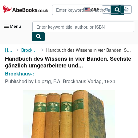
Skip to main content
AbeBooks.co.uk
GBP
Sign in
Site
shopping
preferences
Menu
My Account
Home
Brockhaus-:
Handbuch des Wissens in vier Bänden. Sechste gänzlich ...
Handbuch des Wissens in vier Bänden. Sechste
My Purchases
gänzlich umgearbeitete und...
Advanced Search
Brockhaus-:
Published by
Leipzig, F.A. Brockhaus Verlag, 1924
Browse Collections
Rare Books
Art & Collectables
Textbooks
Sellers
Start Selling