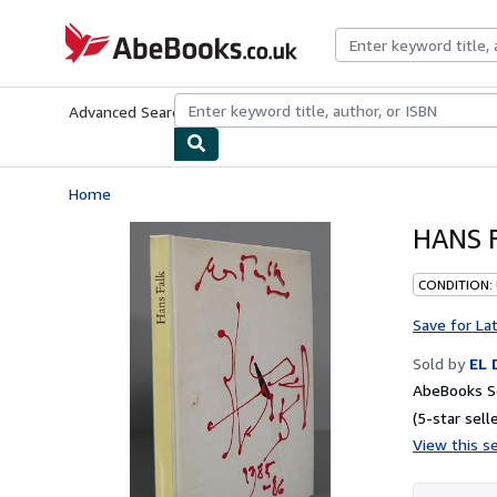
Skip to main content
AbeBooks.co.uk
Advanced Search
Browse Collections
Rare Books
Art & Collect
Home
HANS 
CONDITION:
Save for La
Sold by
EL
AbeBooks S
(5-star selle
View this se