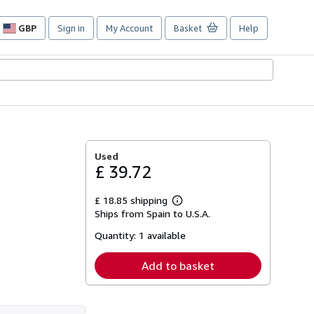
GBP
Sign in
My Account
Basket
Help
Site
shopping
preferences
Used
£ 39.72
£ 18.85 shipping
Learn
Ships from Spain to U.S.A.
more
about
Quantity:
1 available
shipping
rates
Add to basket