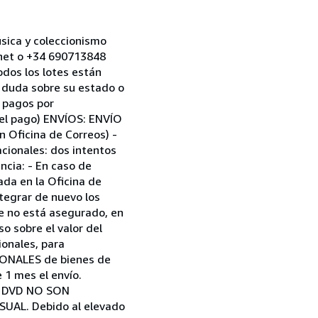
ica y coleccionismo
net o +34 690713848
dos los lotes están
a duda sobre su estado o
s pagos por
r el pago) ENVÍOS: ENVÍO
 Oficina de Correos) -
acionales: dos intentos
ncia: - En caso de
rada en la Oficina de
tegrar de nuevo los
 no está asegurado, en
o sobre el valor del
ionales, para
IONALES de bienes de
1 mes el envío.
 y DVD NO SON
SUAL. Debido al elevado