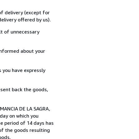
f delivery (except for
elivery offered by us).
lt of unnecessary
informed about your
s you have expressly
 sent back the goods,
UMANCIA DE LA SAGRA,
 day on which you
e period of 14 days has
 of the goods resulting
oods.