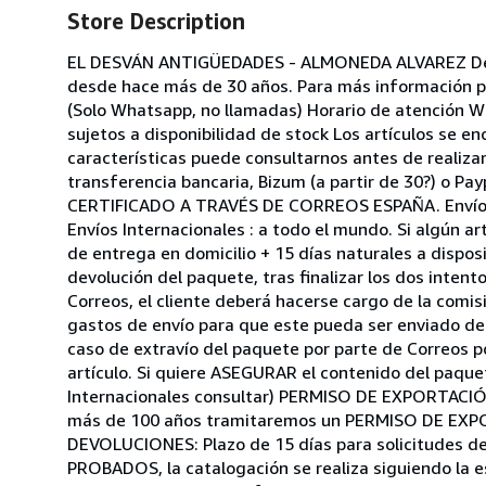
Store Description
EL DESVÁN ANTIGÜEDADES - ALMONEDA ALVAREZ Dedica
desde hace más de 30 años. Para más información 
(Solo Whatsapp, no llamadas) Horario de atención W
sujetos a disponibilidad de stock Los artículos se e
características puede consultarnos antes de realiz
transferencia bancaria, Bizum (a partir de 30?) o P
CERTIFICADO A TRAVÉS DE CORREOS ESPAÑA. Envíos In
Envíos Internacionales : a todo el mundo. Si algún ar
de entrega en domicilio + 15 días naturales a dispos
devolución del paquete, tras finalizar los dos intento
Correos, el cliente deberá hacerse cargo de la comi
gastos de envío para que este pueda ser enviado 
caso de extravío del paquete por parte de Correos po
artículo. Si quiere ASEGURAR el contenido del paquete
Internacionales consultar) PERMISO DE EXPORTACI
más de 100 años tramitaremos un PERMISO DE EXPO
DEVOLUCIONES: Plazo de 15 días para solicitudes 
PROBADOS, la catalogación se realiza siguiendo la