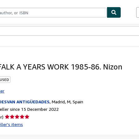
ables
Textbooks
Sellers
Start Selling
FALK A YEARS WORK 1985-86. Nizon
 USED
ter
 DESVAN ANTIGÜEDADES
,
Madrid, M, Spain
eller since 15 December 2022
Seller
r)
rating
ller's items
5
out