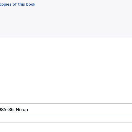
of
copies of this book
5
stars
85-86. Nizon