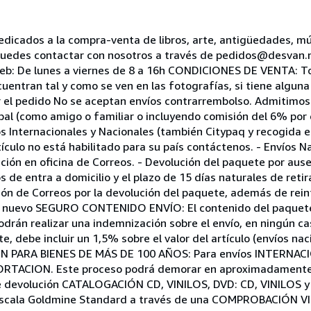
dos a la compra-venta de libros, arte, antigüedades, mús
puedes contactar con nosotros a través de pedidos@desvan.
eb: De lunes a viernes de 8 a 16h CONDICIONES DE VENTA: To
ncuentran tal y como se ven en las fotografías, si tiene algun
ar el pedido No se aceptan envíos contrarrembolso. Admitimo
aypal (como amigo o familiar o incluyendo comisión del 6% po
ternacionales y Nacionales (también Citypaq y recogida en
tículo no está habilitado para su país contáctenos. - Envíos N
ición en oficina de Correos. - Devolución del paquete por ause
s de entra a domicilio y el plazo de 15 días naturales de reti
sión de Correos por la devolución del paquete, además de rein
de nuevo SEGURO CONTENIDO ENVÍO: El contenido del paquete
drán realizar una indemnización sobre el envío, en ningún cas
, debe incluir un 1,5% sobre el valor del artículo (envíos nac
ÓN PARA BIENES DE MÁS DE 100 AÑOS: Para envíos INTERNAC
RTACION. Este proceso podrá demorar en aproximadamente 
de devolución CATALOGACIÓN CD, VINILOS, DVD: CD, VINILOS
 escala Goldmine Standard a través de una COMPROBACIÓN VI