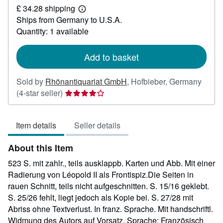
£ 34.28 shipping
60.02
Learn
Ships from Germany to U.S.A.
more
about
Quantity: 1 available
shipping
rates
Add to basket
Sold by
Rhönantiquariat GmbH
,
Hofbieber, Germany
Seller
(4-star seller)
rating
4
Item details
Seller details
out
of
About this Item
5
stars
523 S. mit zahlr., teils ausklappb. Karten und Abb. Mit einer
Radierung von Léopold II als Frontispiz.Die Seiten in
rauen Schnitt, teils nicht aufgeschnitten. S. 15/16 geklebt.
S. 25/26 fehlt, liegt jedoch als Kopie bei. S. 27/28 mit
Abriss ohne Textverlust. In franz. Sprache. Mit handschriftl.
Widmung des Autors auf Vorsatz. Sprache: Französisch