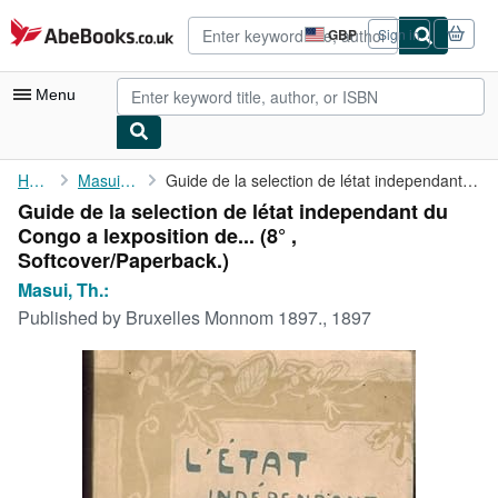
Skip to main content
AbeBooks.co.uk
GBP
Sign in
Site
shopping
preferences
Menu
My Account
Home
Masui, Th.:
Guide de la selection de létat independant du Congo a ...
Guide de la selection de létat independant du
My Purchases
Congo a lexposition de... (8° ,
Advanced Search
Softcover/Paperback.)
Masui, Th.:
Browse Collections
Published by
Bruxelles Monnom 1897., 1897
Rare Books
Art & Collectables
Textbooks
Sellers
Start Selling