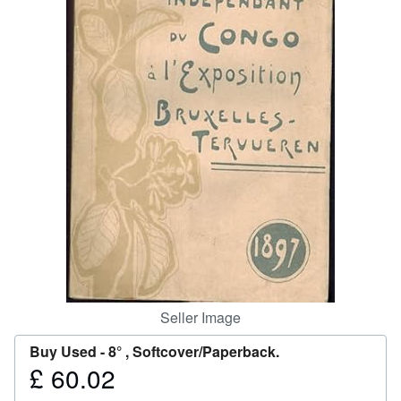
Help
CLOSE
Seller Image
Buy Used -
8° , Softcover/Paperback.
£ 60.02
Price
£