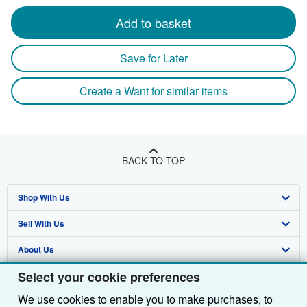
Add to basket
Save for Later
Create a Want for similar items
BACK TO TOP
Shop With Us
Sell With Us
Advanced Search
About Us
Browse Collections
Start Selling
Select your cookie preferences
Find Help
My Account
Join Our Affiliate Programme
About AbeBooks
We use cookies to enable you to make purchases, to
Other AbeBooks Companies
My Orders
Book Buyback
Media
Help