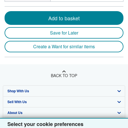
Add to basket
Save for Later
Create a Want for similar items
BACK TO TOP
Shop With Us
Sell With Us
Advanced Search
About Us
Browse Collections
Start Selling
Select your cookie preferences
Find Help
My Account
Join Our Affiliate Programme
About AbeBooks