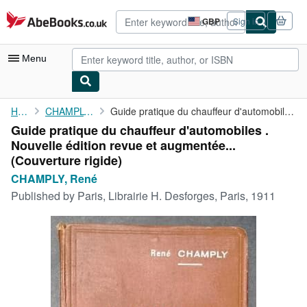
Skip to main content
AbeBooks.co.uk
GBP
Sign in
Site
shopping
preferences
Menu
My Account
Home
CHAMPLY, René
Guide pratique du chauffeur d'automobiles . Nouvelle édition ...
Guide pratique du chauffeur d'automobiles .
My Purchases
Nouvelle édition revue et augmentée...
Advanced Search
(Couverture rigide)
CHAMPLY, René
Browse Collections
Published by
Paris, Librairie H. Desforges, Paris, 1911
Rare Books
Art & Collectables
Textbooks
Sellers
Start Selling