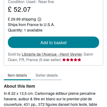
Condition: Used - Near fine
£ 52.07
Price
£
£ 29.99 shipping
52.07
Learn
Ships from France to U.S.A.
more
about
Quantity: 1 available
shipping
rates
Add to basket
Sold by
Librairie de l'Avenue - Henri Veyrier
,
Saint-
Seller
Ouen, FR, France
(5-star seller)
rating
5
Item details
Seller details
out
of
About this Item
5
stars
In-8 22 x 13,5 cm. Cartonnage éditeur pleine percaline
havane, auteur & titre en blanc sur le premier plat de
couverture, 431 pp., 372 figures danset hors texte, table