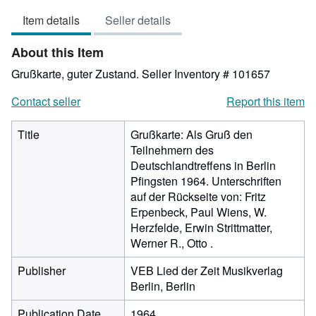
4
Item details
Seller details
out
of
About this Item
5
stars
Grußkarte, guter Zustand.
Seller Inventory # 101657
Contact seller
Report this item
Title
Grußkarte: Als Gruß den
Teilnehmern des
Deutschlandtreffens in Berlin
Pfingsten 1964. Unterschriften
auf der Rückseite von: Fritz
Erpenbeck, Paul Wiens, W.
Herzfelde, Erwin Strittmatter,
Werner R., Otto .
Publisher
VEB Lied der Zeit Musikverlag
Berlin, Berlin
Publication Date
1964