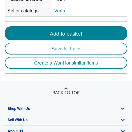
Seller catalogs
Varia
Add to basket
Save for Later
Create a Want for similar items
BACK TO TOP
Shop With Us
Sell With Us
Advanced Search
About Us
Browse Collections
Start Selling