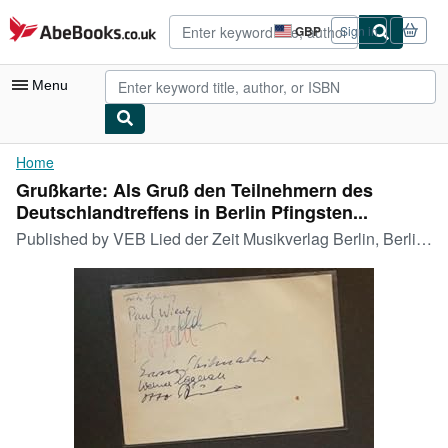
Skip to main content
AbeBooks.co.uk
GBP
Sign in
Site
shopping
preferences
Menu
My Account
Home
Grußkarte: Als Gruß den Teilnehmern des
My Purchases
Deutschlandtreffens in Berlin Pfingsten...
Advanced Search
Published by
VEB Lied der Zeit Musikverlag Berlin, Berlin, 1964
Browse Collections
Rare Books
Art & Collectables
Textbooks
Sellers
Start Selling