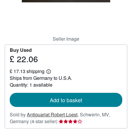
Help
CLOSE
Seller Image
Buy Used
£ 22.06
Price
£
£ 17.13 shipping
22.06
Learn
Ships from Germany to U.S.A.
more
about
Quantity: 1 available
shipping
rates
Add to basket
Sold by
Antiquariat Robert Loest
,
Schwerin, MV,
Seller
Germany
(4-star seller)
rating