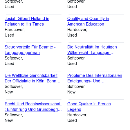
Softcover
Der Ag -Language: german
Softcover
Used
Used
Josiah Gilbert Holland in
Quality and Quantity in
Relation to His Times
American Education
Hardcover
Hardcover
Used
Used
Steuervorteile Für Beamte -
Die Neutralität Im Heutigen
Language: german
Völkerrecht -Language:
Softcover
german
Softcover
Used
Used
Die Weltliche Gerichtsbarkeit
Probleme Des Internationalen
Der Offizialate in Köln, Bonn
Enteignungs- Und
Und Werl Im 18. Jahrhundert -
Softcover
Währungsrechts -Language:
Softcover
Language: german
New
german
New
Recht Und Rechtswissenschaft
Good Quaker in French
: Einführung Und Grundbegriffe
Legend
-Language: german
Softcover
Hardcover
New
Used