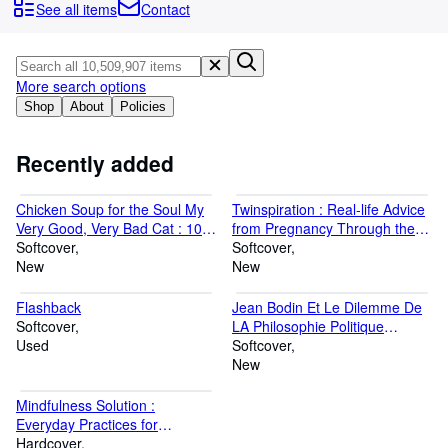
Browse Collections
See all items
Contact
Rare Books
Art & Collectables
More search options
Textbooks
Shop
About
Policies
Sellers
Recently added
Start Selling
Chicken Soup for the Soul My
Twinspiration : Real-life Advice
Help
Very Good, Very Bad Cat : 101
from Pregnancy Through the
Heartwarming Stories About
Softcover
CLOSE
First Year
Softcover
Our Happy, Heroic & Hilarious
New
New
Pets
Flashback
Jean Bodin Et Le Dilemme De
Softcover
LA Philosophie Politique
Used
Moderne
Softcover
New
Mindfulness Solution :
Everyday Practices for
Everyday Problems
Hardcover