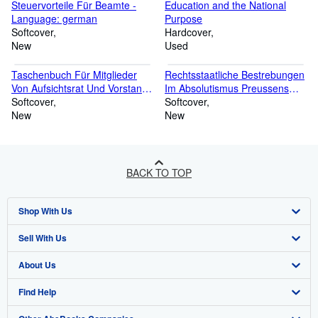
Steuervorteile Für Beamte -
Education and the National
Language: german
Purpose
Softcover
Hardcover
New
Used
Taschenbuch Für Mitglieder
Rechtsstaatliche Bestrebungen
Von Aufsichtsrat Und Vorstand
Im Absolutismus Preussens
Der Ag -Language: german
Softcover
Und Österreichs Am Ende Des
Softcover
New
18. Jahrhunderts -Language:
New
german
BACK TO TOP
Shop With Us
Sell With Us
Advanced Search
About Us
Browse Collections
Start Selling
Find Help
My Account
Join Our Affiliate Programme
About AbeBooks