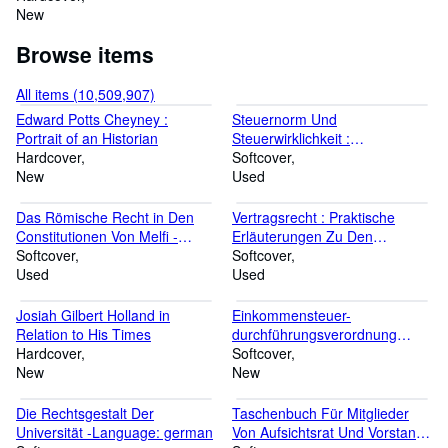
New
Browse items
All items (10,509,907)
Edward Potts Cheyney :
Steuernorm Und
Portrait of an Historian
Steuerwirklichkeit :
Hardcover
Steuertechnik Und
Softcover
New
Steuerpraxis in Frankreich,
Used
Großbritannien, Italien Und
Deutschland -Language:
Das Römische Recht in Den
Vertragsrecht : Praktische
german
Constitutionen Von Melfi -
Erläuterungen Zu Den
Language: german
Softcover
Wichtigsten Schuldrechtlichen
Softcover
Used
Vorschriften Des Bürgerlichen
Used
Und Des Handelsrechts -
Language: german
Josiah Gilbert Holland in
Einkommensteuer-
Relation to His Times
durchführungsverordnung
Hardcover
Estdv 1957 : Unter
Softcover
New
Berücksichtigung Der 2.
New
Änderungsverordnung Vom 7.
2. 1958 -Language: german
Die Rechtsgestalt Der
Taschenbuch Für Mitglieder
Universität -Language: german
Von Aufsichtsrat Und Vorstand