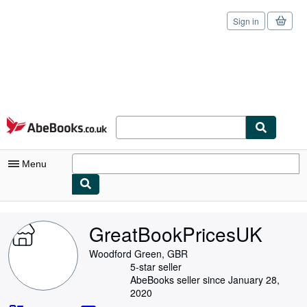
Sign in
Skip to main content
AbeBooks.co.uk
Menu
My Account
GreatBookPricesUK
My Purchases
Woodford Green, GBR
Sign Off
5-star seller
AbeBooks seller since January 28,
Advanced Search
2020