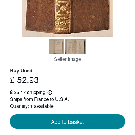
Help
CLOSE
Seller Image
Buy Used
£ 52.93
Price
£
£ 25.17 shipping
52.93
Learn
Ships from France to U.S.A.
more
about
Quantity: 1 available
shipping
rates
Add to basket