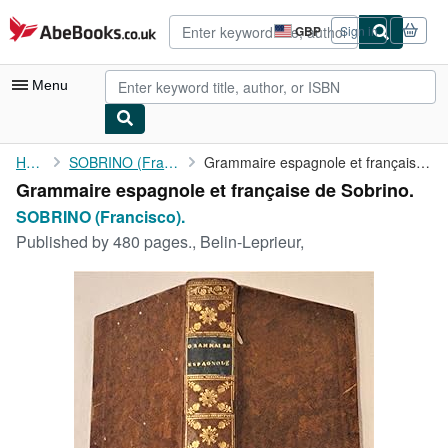
Skip to main content
AbeBooks.co.uk
GBP
Sign in
Site
shopping
preferences
Menu
My Account
Home
SOBRINO (Francisco).
Grammaire espagnole et française de Sobrino.
Grammaire espagnole et française de Sobrino.
My Purchases
SOBRINO (Francisco).
Advanced Search
Published by
480 pages., Belin-Leprieur,
Browse Collections
Rare Books
Art & Collectables
Textbooks
Sellers
Start Selling