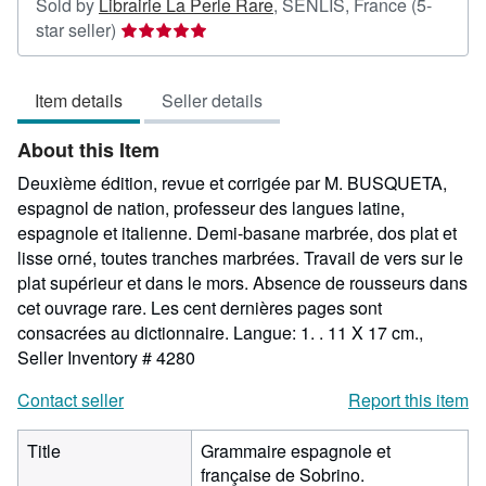
Sold by
Librairie La Perle Rare
,
SENLIS, France
(5-
Seller
star seller)
rating
5
Item details
Seller details
out
of
About this Item
5
stars
Deuxième édition, revue et corrigée par M. BUSQUETA,
espagnol de nation, professeur des langues latine,
espagnole et italienne. Demi-basane marbrée, dos plat et
lisse orné, toutes tranches marbrées. Travail de vers sur le
plat supérieur et dans le mors. Absence de rousseurs dans
cet ouvrage rare. Les cent dernières pages sont
consacrées au dictionnaire. Langue: 1. . 11 X 17 cm.,
Seller Inventory # 4280
Contact seller
Report this item
Title
Grammaire espagnole et
française de Sobrino.