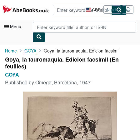
Skip to main content
AbeBooks.co.uk
GBP
Sign in
Site
shopping
preferences
Menu
My Account
Home
GOYA
Goya, la tauromaquia. Edicion facsimil
Goya, la tauromaquia. Edicion facsimil (En
My Purchases
feuilles)
Advanced Search
GOYA
Published by
Omega, Barcelona, 1947
Browse Collections
Rare Books
Art & Collectables
Textbooks
Sellers
Start Selling