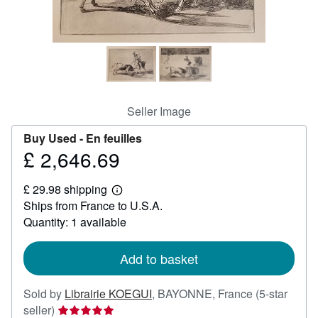
Help
CLOSE
Seller Image
Buy Used -
En feuilles
£ 2,646.69
Price
£
£ 29.98 shipping
2,646.69
Learn
Ships from France to U.S.A.
more
about
Quantity: 1 available
shipping
rates
Add to basket
Sold by
Librairie KOEGUI
,
BAYONNE, France
(5-star
Seller
seller)