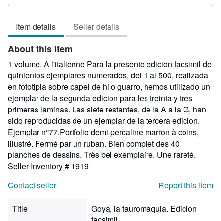
rating
5
Item details
Seller details
out
of
About this Item
5
stars
1 volume. A l'italienne Para la presente edicion facsimil de
quinientos ejemplares numerados, del 1 al 500, realizada
en fototipia sobre papel de hilo guarro, hemos utilizado un
ejemplar de la segunda edicion para les treinta y tres
primeras laminas. Las siete restantes, de la A a la G, han
sido reproducidas de un ejemplar de la tercera edicion.
Ejemplar n°77.Portfolio demi-percaline marron à coins,
illustré. Fermé par un ruban. Bien complet des 40
planches de dessins. Très bel exemplaire. Une rareté.
Seller Inventory # 1919
Contact seller
Report this item
Title
Goya, la tauromaquia. Edicion
facsimil