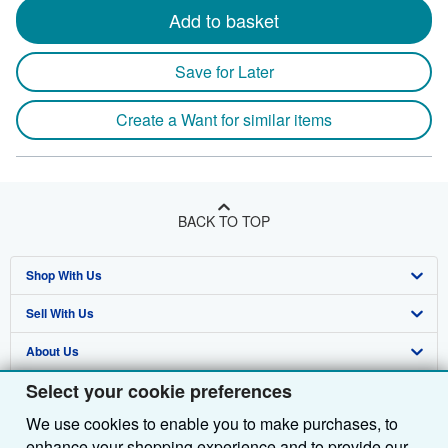
Add to basket
Save for Later
Create a Want for similar items
BACK TO TOP
Shop With Us
Sell With Us
Advanced Search
About Us
Browse Collections
Start Selling
Select your cookie preferences
Find Help
My Account
Join Our Affiliate Programme
About AbeBooks
We use cookies to enable you to make purchases, to
Other AbeBooks Companies
My Orders
Book Buyback
Media
Help
enhance your shopping experience and to provide our