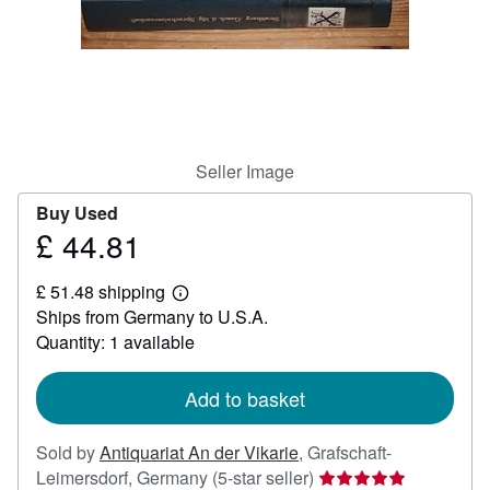
Help
CLOSE
Seller Image
Buy Used
£ 44.81
Price
£
£ 51.48 shipping
44.81
Learn
Ships from Germany to U.S.A.
more
about
Quantity: 1 available
shipping
rates
Add to basket
Sold by
Antiquariat An der Vikarie
,
Grafschaft-
Seller
Leimersdorf, Germany
(5-star seller)