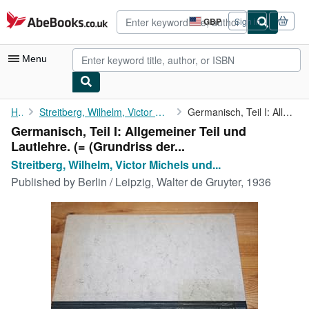
Skip to main content
AbeBooks.co.uk
GBP
Sign in
Site
shopping
preferences
Menu
My Account
Home
Streitberg, Wilhelm, Victor Michels und Max Hermann Jellinek (Hg...
Germanisch, Teil I: Allgemeiner Teil und Lautlehre. (= (...
Germanisch, Teil I: Allgemeiner Teil und
My Purchases
Lautlehre. (= (Grundriss der...
Advanced Search
Streitberg, Wilhelm, Victor Michels und...
Published by
Berlin / Leipzig, Walter de Gruyter, 1936
Browse Collections
Rare Books
Art & Collectables
Textbooks
Sellers
Start Selling