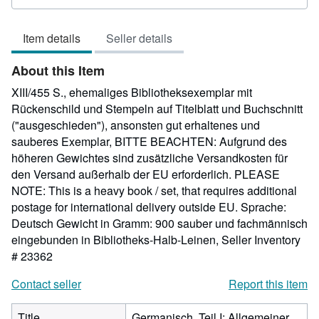
rating
5
Item details
Seller details
out
of
About this Item
5
stars
XIII/455 S., ehemaliges Bibliotheksexemplar mit
Rückenschild und Stempeln auf Titelblatt und Buchschnitt
("ausgeschieden"), ansonsten gut erhaltenes und
sauberes Exemplar, BITTE BEACHTEN: Aufgrund des
höheren Gewichtes sind zusätzliche Versandkosten für
den Versand außerhalb der EU erforderlich. PLEASE
NOTE: This is a heavy book / set, that requires additional
postage for international delivery outside EU. Sprache:
Deutsch Gewicht in Gramm: 900 sauber und fachmännisch
eingebunden in Bibliotheks-Halb-Leinen,
Seller Inventory
# 23362
Contact seller
Report this item
Title
Germanisch, Teil I: Allgemeiner