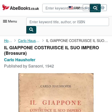
Skip to main content
AbeBooks.co.uk
GBP
Sign in
Site
shopping
preferences
Menu
My Account
Home
Carlo Haushofer
IL GIAPPONE COSTRUISCE IL SUO IMPERO
IL GIAPPONE COSTRUISCE IL SUO IMPERO
My Purchases
(Brossura)
Advanced Search
Carlo Haushofer
Published by
Sansoni, 1942
Browse Collections
Rare Books
Art & Collectables
Textbooks
Sellers
Start Selling