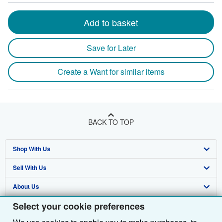
Add to basket
Save for Later
Create a Want for similar items
BACK TO TOP
Shop With Us
Sell With Us
Advanced Search
About Us
Browse Collections
Start Selling
Select your cookie preferences
Find Help
My Account
Join Our Affiliate Programme
About AbeBooks