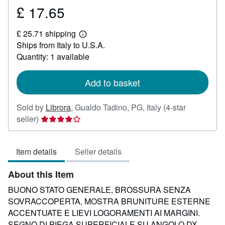
£ 17.65
Price
£
£ 25.71 shipping
17.65
Learn
Ships from Italy to U.S.A.
more
about
Quantity: 1 available
shipping
rates
Add to basket
Sold by
Librora
,
Gualdo Tadino, PG, Italy
(4-star
Seller
seller)
rating
4
Item details
Seller details
out
of
About this Item
5
stars
BUONO STATO GENERALE, BROSSURA SENZA
SOVRACCOPERTA, MOSTRA BRUNITURE ESTERNE
ACCENTUATE E LIEVI LOGORAMENTI AI MARGINI.
SEGNO DI PIEGA SUPERFICIALE SU ANGOLO DX