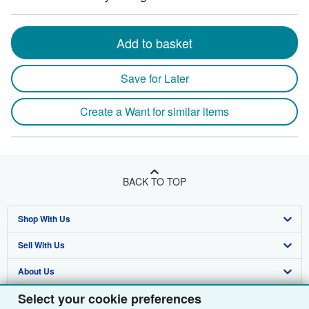
Add to basket
Save for Later
Create a Want for similar items
BACK TO TOP
Shop With Us
Sell With Us
Advanced Search
About Us
Browse Collections
Start Selling
Select your cookie preferences
Find Help
My Account
Join Our Affiliate Programme
About AbeBooks