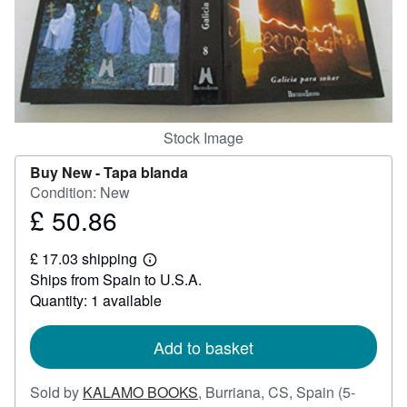
Help
CLOSE
Stock Image
Buy New -
Tapa blanda
Condition: New
£ 50.86
Price
£
£ 17.03 shipping
50.86
Learn
Ships from Spain to U.S.A.
more
about
Quantity: 1 available
shipping
rates
Add to basket
Sold by
KALAMO BOOKS
,
Burriana, CS, Spain
(5-