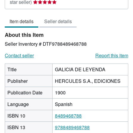
Seller
star seller)
rating
5
Item details
Seller details
out
of
About this Item
5
stars
Seller Inventory # DTF9788489468788
Contact seller
Report this item
Title
GALICIA DE LEYENDA
Publisher
HERCULES S.A., EDICIONES
Publication Date
1900
Language
Spanish
ISBN 10
8489468788
ISBN 13
9788489468788