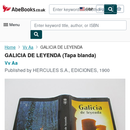
Skip to main content
AbeBooks.co.uk
GBP
Sign in
Site
shopping
preferences
Menu
My Account
Home
Vv Aa
GALICIA DE LEYENDA
GALICIA DE LEYENDA (Tapa blanda)
My Purchases
Vv Aa
Advanced Search
Published by
HERCULES S.A., EDICIONES, 1900
Browse Collections
Rare Books
Art & Collectables
Textbooks
Sellers
Start Selling