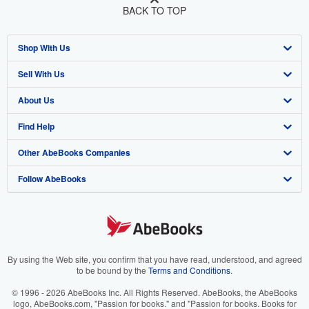
BACK TO TOP
Shop With Us
Sell With Us
Advanced Search
About Us
Browse Collections
Start Selling
Find Help
My Account
Join Our Affiliate Programme
About AbeBooks
Other AbeBooks Companies
My Orders
Book Buyback
Media
Help
Follow AbeBooks
View Basket
Refer a seller
Careers
Customer Service
AbeBooks.com
Privacy Policy
AbeBooks.de
Cookie Preferences
AbeBooks.fr
Cookies Notice
AbeBooks.it
By using the Web site, you confirm that you have read, understood, and agreed
to be bound by the
Terms and Conditions
.
Accessibility
AbeBooks Aus/NZ
© 1996 - 2026 AbeBooks Inc. All Rights Reserved. AbeBooks, the AbeBooks
logo, AbeBooks.com, "Passion for books." and "Passion for books. Books for