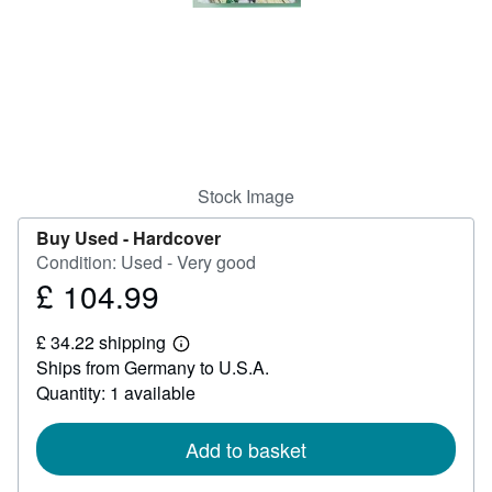
Start Selling
Help
CLOSE
Stock Image
Buy Used -
Hardcover
Condition: Used - Very good
£ 104.99
Price
£
£ 34.22 shipping
104.99
Learn
Ships from Germany to U.S.A.
more
about
Quantity: 1 available
shipping
rates
Add to basket