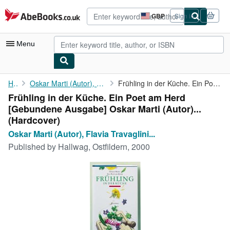
Skip to main content
AbeBooks.co.uk
GBP
Sign in
Site
shopping
preferences
Menu
My Account
Home
Oskar Marti (Autor), Flavia Travaglini (Illustrator)
Frühling in der Küche. Ein Poet am Herd [Gebundene Ausgabe] ...
Frühling in der Küche. Ein Poet am Herd
My Purchases
[Gebundene Ausgabe] Oskar Marti (Autor)...
Sign Off
(Hardcover)
Oskar Marti (Autor), Flavia Travaglini...
Advanced Search
Published by
Hallwag, Ostfildern, 2000
Browse Collections
Rare Books
Art & Collectables
Textbooks
Sellers