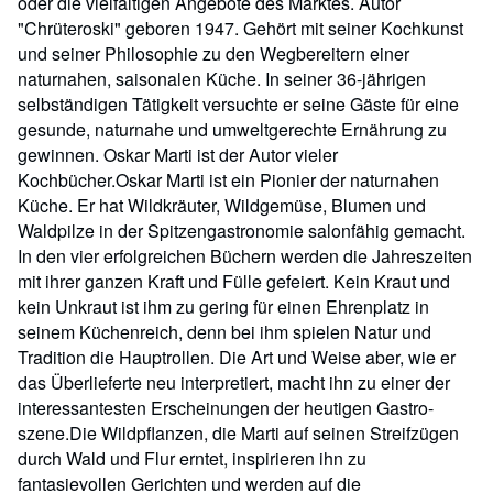
oder die vielfältigen Angebote des Marktes. Autor
"Chrüteroski" geboren 1947. Gehört mit seiner Kochkunst
und seiner Philosophie zu den Wegbereitern einer
naturnahen, saisonalen Küche. In seiner 36-jährigen
selbständigen Tätigkeit versuchte er seine Gäste für eine
gesunde, naturnahe und umweltgerechte Ernährung zu
gewinnen. Oskar Marti ist der Autor vieler
Kochbücher.Oskar Marti ist ein Pionier der naturnahen
Küche. Er hat Wildkräuter, Wildgemüse, Blumen und
Waldpilze in der Spitzengastronomie salonfähig gemacht.
In den vier erfolgreichen Büchern werden die Jahreszeiten
mit ihrer ganzen Kraft und Fülle gefeiert. Kein Kraut und
kein Unkraut ist ihm zu gering für einen Ehrenplatz in
seinem Küchenreich, denn bei ihm spielen Natur und
Tradition die Hauptrollen. Die Art und Weise aber, wie er
das Überlieferte neu interpretiert, macht ihn zu einer der
interessantesten Erscheinungen der heutigen Gastro-
szene.Die Wildpflanzen, die Marti auf seinen Streifzügen
durch Wald und Flur erntet, inspirieren ihn zu
fantasievollen Gerichten und werden auf die