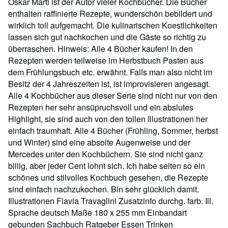
Oskar Marti ist der Autor vieler Kochbücher. Die Bücher
enthalten raffinierte Rezepte, wunderschön bebildert und
wirklich toll aufgemacht. Die kulinarischen Koestlichkeiten
lassen sich gut nachkochen und die Gäste so richtig zu
überraschen. Hinweis: Alle 4 Bücher kaufen! In den
Rezepten werden teilweise im Herbstbuch Pasten aus
dem Frühlungsbuch etc. erwähnt. Falls man also nicht im
Besitz der 4 Jahreszeiten ist, ist improvisieren angesagt.
Alle 4 Kochbücher aus dieser Serie sind nicht nur von den
Rezepten her sehr ansüpruchsvoll und ein abslutes
Highlight, sie sind auch von den tollen Illustrationen her
einfach traumhaft. Alle 4 Bücher (Frühling, Sommer, herbst
und Winter) sind eine absolte Augenweise und der
Mercedes unter den Kochbüchern. Sie sind nicht ganz
billig, aber jeder Cent lohnt sich. Ich habe selten so ein
schönes und stilvolles Kochbuch gesehen, die Rezepte
sind einfach nachzukochen. Bin sehr glücklich damit.
Illustrationen Flavia Travaglini Zusatzinfo durchg. farb. Ill.
Sprache deutsch Maße 180 x 255 mm Einbandart
gebunden Sachbuch Ratgeber Essen Trinken