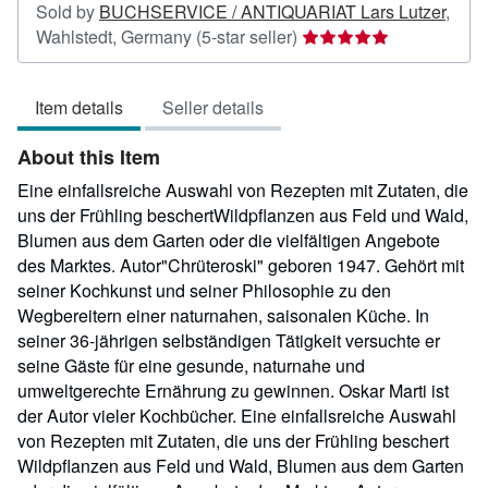
Sold by
BUCHSERVICE / ANTIQUARIAT Lars Lutzer
,
Seller
Wahlstedt, Germany
(5-star seller)
rating
5
Item details
Seller details
out
of
About this Item
5
stars
Eine einfallsreiche Auswahl von Rezepten mit Zutaten, die
uns der Frühling beschertWildpflanzen aus Feld und Wald,
Blumen aus dem Garten oder die vielfältigen Angebote
des Marktes. Autor"Chrüteroski" geboren 1947. Gehört mit
seiner Kochkunst und seiner Philosophie zu den
Wegbereitern einer naturnahen, saisonalen Küche. In
seiner 36-jährigen selbständigen Tätigkeit versuchte er
seine Gäste für eine gesunde, naturnahe und
umweltgerechte Ernährung zu gewinnen. Oskar Marti ist
der Autor vieler Kochbücher. Eine einfallsreiche Auswahl
von Rezepten mit Zutaten, die uns der Frühling beschert
Wildpflanzen aus Feld und Wald, Blumen aus dem Garten