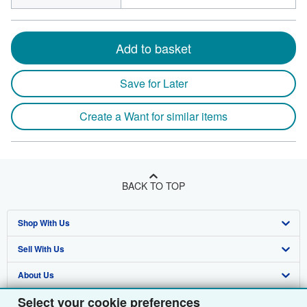
Add to basket
Save for Later
Create a Want for similar items
BACK TO TOP
Shop With Us
Sell With Us
Advanced Search
About Us
Browse Collections
Start Selling
Select your cookie preferences
Find Help
My Account
Join Our Affiliate Programme
About AbeBooks