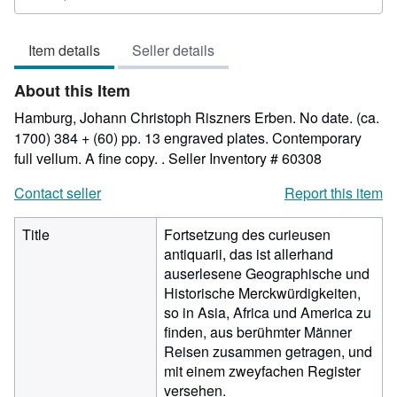
rating
5
Item details
Seller details
out
of
About this Item
5
stars
Hamburg, Johann Christoph Riszners Erben. No date. (ca.
1700) 384 + (60) pp. 13 engraved plates. Contemporary
full vellum. A fine copy. .
Seller Inventory # 60308
Contact seller
Report this item
Title
Fortsetzung des curieusen
antiquarii, das ist allerhand
auserlesene Geographische und
Historische Merckwürdigkeiten,
so in Asia, Africa und America zu
finden, aus berühmter Männer
Reisen zusammen getragen, und
mit einem zweyfachen Register
versehen.