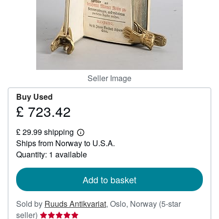
Help
CLOSE
Seller Image
Buy Used
£ 723.42
Price
£
£ 29.99 shipping
723.42
Learn
Ships from Norway to U.S.A.
more
about
Quantity: 1 available
shipping
rates
Add to basket
Sold by
Ruuds Antikvariat
,
Oslo, Norway
(5-star
Seller
seller)