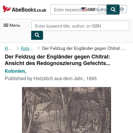
Skip to main content
AbeBooks.co.uk
GBP
Sign in
Site
shopping
preferences
Menu
My Account
Home
Kolonien,
Der Feldzug der Engländer gegen Chitral: Ansicht des ...
Der Feldzug der Engländer gegen Chitral:
My Purchases
Ansicht des Redognoszierung Gefechts...
Advanced Search
Kolonien,
Published by
Holzstich aus dem Jahr., 1895
Browse Collections
Rare Books
Art & Collectables
Textbooks
Sellers
Start Selling