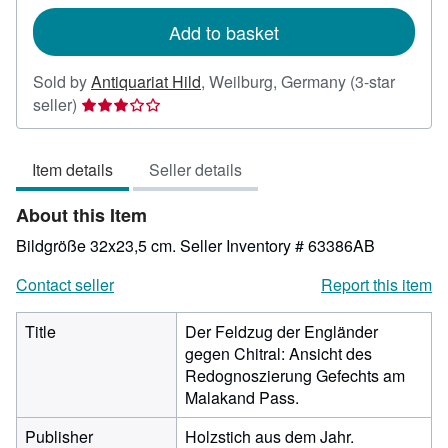
rates
Add to basket
Sold by
Antiquariat Hild
,
Weilburg, Germany
(3-star
Seller
seller)
rating
3
Item details
Seller details
out
of
About this Item
5
stars
Bildgröße 32x23,5 cm.
Seller Inventory # 63386AB
Contact seller
Report this item
Title
Der Feldzug der Engländer
gegen Chitral: Ansicht des
Redognoszierung Gefechts am
Malakand Pass.
Publisher
Holzstich aus dem Jahr.