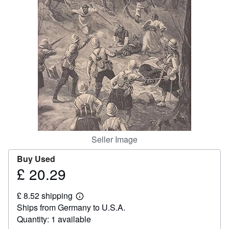
Help
CLOSE
Seller Image
Buy Used
£ 20.29
Price
£
£ 8.52 shipping
20.29
Learn
Ships from Germany to U.S.A.
more
about
Quantity: 1 available
shipping