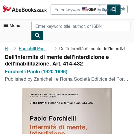
Skip to main content
AbeBooks.co.uk
GBP
Sign in
Site
shopping
preferences
Menu
My Account
Home
Forchielli Paolo (1920-1996)
Dell'infermità di mente dell'interdizione e dell'inabilitazione....
Dell'infermità di mente dell'interdizione e
My Purchases
dell'inabilitazione. Art. 414-432
Advanced Search
Forchielli Paolo (1920-1996)
Published by
Zanichelli e Roma Società Editrice del Foro Italiano, Bologna, 1988
Browse Collections
Rare Books
Art & Collectables
Textbooks
Sellers
Start Selling