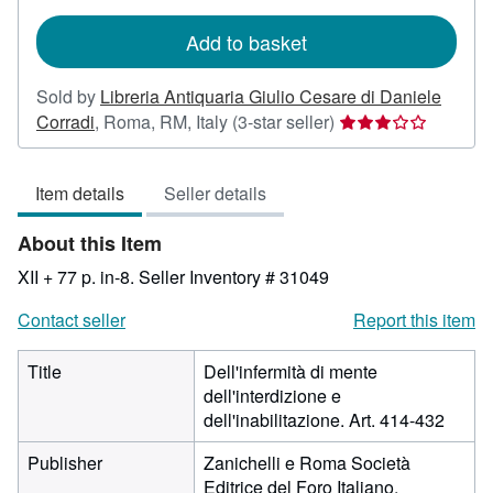
rates
Add to basket
Sold by
Libreria Antiquaria Giulio Cesare di Daniele
Seller
Corradi
,
Roma, RM, Italy
(3-star seller)
rating
3
Item details
Seller details
out
of
About this Item
5
stars
XII + 77 p. in-8.
Seller Inventory # 31049
Contact seller
Report this item
Title
Dell'infermità di mente
dell'interdizione e
dell'inabilitazione. Art. 414-432
Publisher
Zanichelli e Roma Società
Editrice del Foro Italiano,