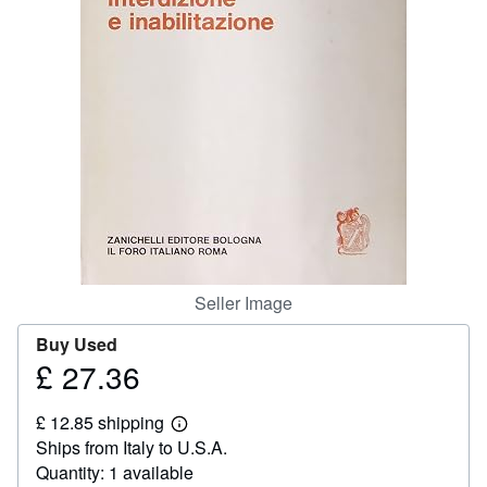
Help
CLOSE
Seller Image
Buy Used
£ 27.36
Price
£
£ 12.85 shipping
27.36
Learn
Ships from Italy to U.S.A.
more
about
Quantity: 1 available
shipping