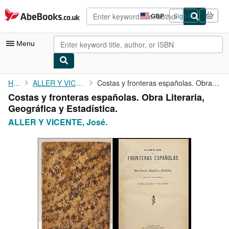
Skip to main content
AbeBooks.co.uk
GBP
Sign in
Site
shopping
preferences
Menu
My Account
Home
ALLER Y VICENTE, José.
Costas y fronteras españolas. Obra Literaria, Geográfica y ...
Costas y fronteras españolas. Obra Literaria,
My Purchases
Geográfica y Estadística.
Advanced Search
ALLER Y VICENTE, José.
Browse Collections
Rare Books
Art & Collectables
Textbooks
Sellers
Start Selling