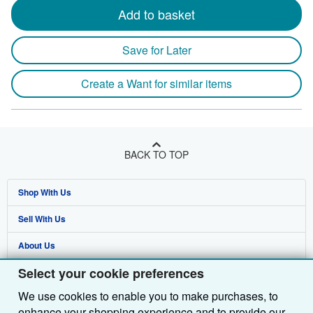
Add to basket
Save for Later
Create a Want for similar items
BACK TO TOP
Shop With Us
Sell With Us
Advanced Search
About Us
Browse Collections
Start Selling
Select your cookie preferences
Find Help
My Account
Join Our Affiliate Programme
About AbeBooks
We use cookies to enable you to make purchases, to
Other AbeBooks Companies
My Orders
Book Buyback
Media
Help
enhance your shopping experience and to provide our