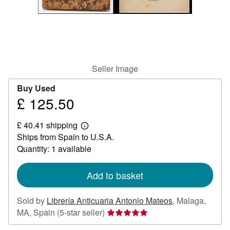
Help
CLOSE
Seller Image
Buy Used
£ 125.50
Price
£
£ 40.41 shipping
125.50
Learn
Ships from Spain to U.S.A.
more
about
Quantity: 1 available
shipping
rates
Add to basket
Sold by
Librería Anticuaria Antonio Mateos
,
Malaga,
Seller
MA, Spain
(5-star seller)
rating