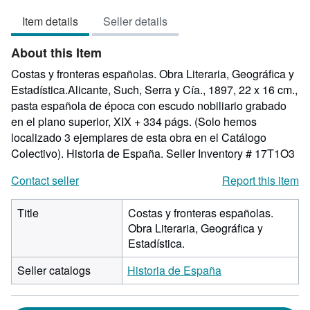
5
Item details
Seller details
out
of
About this Item
5
stars
Costas y fronteras españolas. Obra Literaria, Geográfica y
Estadística.Alicante, Such, Serra y Cía., 1897, 22 x 16 cm.,
pasta española de época con escudo nobiliario grabado
en el plano superior, XIX + 334 págs. (Solo hemos
localizado 3 ejemplares de esta obra en el Catálogo
Colectivo). Historia de España.
Seller Inventory # 17T1O3
Contact seller
Report this item
Title
Costas y fronteras españolas.
Obra Literaria, Geográfica y
Estadística.
Seller catalogs
Historia de España