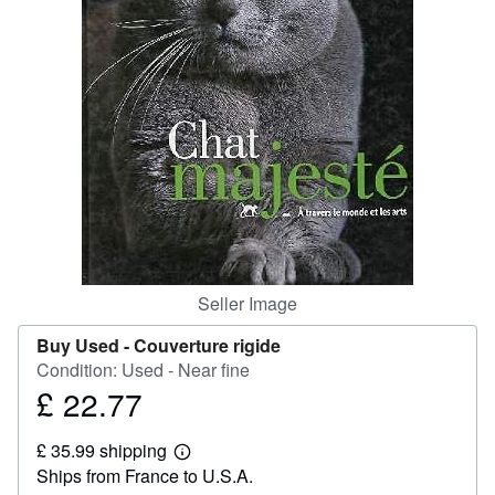
Help
CLOSE
Seller Image
Buy Used -
Couverture rigide
Condition: Used - Near fine
£ 22.77
Price
£
£ 35.99 shipping
22.77
Learn
Ships from France to U.S.A.
more
about