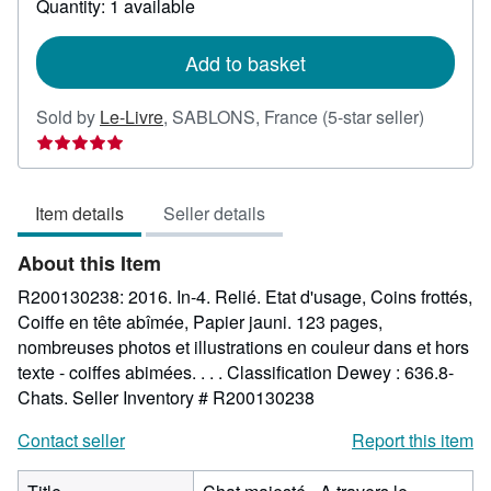
Quantity: 1 available
shipping
rates
Add to basket
Seller
Sold by
Le-Livre
,
SABLONS, France
(5-star seller)
rating
5
out
Item details
Seller details
of
5
About this Item
stars
R200130238: 2016. In-4. Relié. Etat d'usage, Coins frottés,
Coiffe en tête abîmée, Papier jauni. 123 pages,
nombreuses photos et illustrations en couleur dans et hors
texte - coiffes abimées. . . . Classification Dewey : 636.8-
Chats.
Seller Inventory # R200130238
Contact seller
Report this item