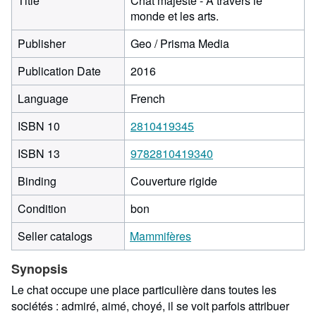
Title
Chat majesté - A travers le
monde et les arts.
Publisher
Geo / Prisma Media
Publication Date
2016
Language
French
ISBN 10
2810419345
ISBN 13
9782810419340
Binding
Couverture rigide
Condition
bon
Seller catalogs
Mammifères
Synopsis
Le chat occupe une place particulière dans toutes les
sociétés : admiré, aimé, choyé, il se voit parfois attribuer