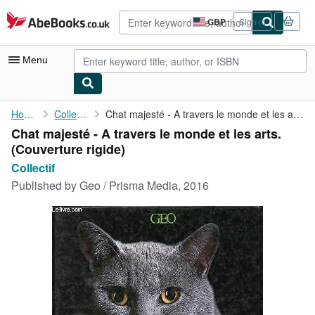
Skip to main content
AbeBooks.co.uk
GBP
Sign in
Site
shopping
preferences
Menu
My Account
Home
Collectif
Chat majesté - A travers le monde et les arts.
Chat majesté - A travers le monde et les arts.
My Purchases
(Couverture rigide)
Advanced Search
Collectif
Published by
Geo / Prisma Media, 2016
Browse Collections
Rare Books
Art & Collectables
Textbooks
Sellers
Start Selling