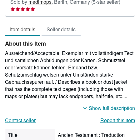
Seller
Sold by
medimops
,
Berlin, Germany
(5-star seller)
rating
5
out
Item details
Seller details
of
5
About this Item
stars
Ausreichend/Acceptable: Exemplar mit vollständigem Text
und sämtlichen Abbildungen oder Karten. Schmutztitel
oder Vorsatz können fehlen. Einband bzw.
Schutzumschlag weisen unter Umständen starke
Gebrauchsspuren auf. / Describes a book or dust jacket
that has the complete text pages (including those with
maps or plates) but may lack endpapers, half-title, etc....
Show full description
Contact seller
Report this item
Title
Ancien Testament : Traduction