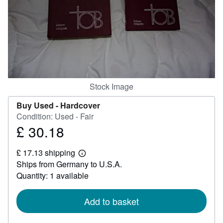
Help
CLOSE
Stock Image
Buy Used -
Hardcover
Condition: Used - Fair
£ 30.18
Price
£
£ 17.13 shipping
30.18
Learn
Ships from Germany to U.S.A.
more
about
Quantity: 1 available
shipping
rates
Add to basket