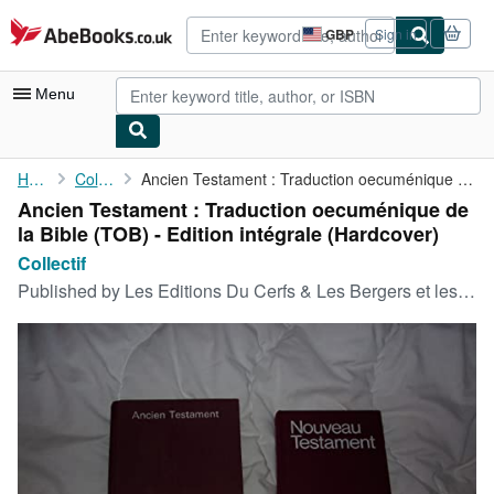
Skip to main content
AbeBooks.co.uk
GBP
Sign in
Site
shopping
preferences
Menu
My Account
Home
Collectif
Ancien Testament : Traduction oecuménique de la Bible (TOB) - ...
Ancien Testament : Traduction oecuménique de
My Purchases
la Bible (TOB) - Edition intégrale (Hardcover)
Advanced Search
Collectif
Published by
Les Editions Du Cerfs & Les Bergers et les Mages
Browse Collections
Rare Books
Art & Collectables
Textbooks
Sellers
Start Selling