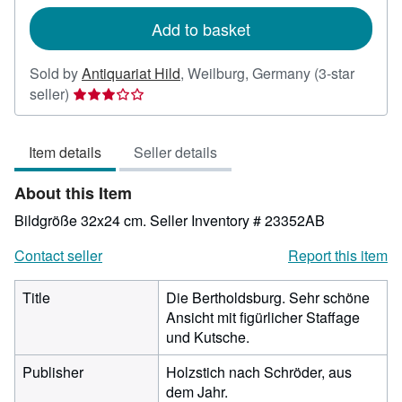
rates
Add to basket
Sold by
Antiquariat Hild
,
Weilburg, Germany
(3-star
Seller
seller)
rating
3
Item details
Seller details
out
of
About this Item
5
stars
Bildgröße 32x24 cm.
Seller Inventory # 23352AB
Contact seller
Report this item
Title
Die Bertholdsburg. Sehr schöne
Ansicht mit figürlicher Staffage
und Kutsche.
Publisher
Holzstich nach Schröder, aus
dem Jahr.