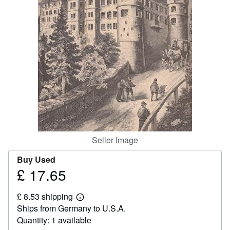
Help
CLOSE
Seller Image
Buy Used
£ 17.65
Price
£
£ 8.53 shipping
17.65
Learn
Ships from Germany to U.S.A.
more
about
Quantity: 1 available
shipping