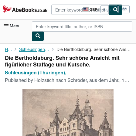
Skip to main content
AbeBooks.co.uk
GBP
Sign in
Site
shopping
preferences
Menu
My Account
Home
Schleusingen (Thüringen),
Die Bertholdsburg. Sehr schöne Ansicht mit figürlicher Staffage ...
Die Bertholdsburg. Sehr schöne Ansicht mit
My Purchases
figürlicher Staffage und Kutsche.
Advanced Search
Schleusingen (Thüringen),
Published by
Holzstich nach Schröder, aus dem Jahr., 1885
Browse Collections
Rare Books
Art & Collectables
Textbooks
Sellers
Start Selling