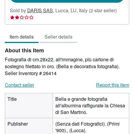
Seller
Sold by
DARIS SAS
,
Lucca, LU, Italy
(2-star seller)
rating
2
out
Item details
Seller details
of
5
About this Item
stars
Fotografia di cm.28x22, all'immagine, più cartone di
sostegno filettato in oro. (Bella e decorativa fotografia).
Seller Inventory # 26414
Contact seller
Report this item
Title
Bella e grande fotografia
all'albumina raffigurate la Chiesa
di San Martino.
Publisher
(Senza dati Fotografici). (Primi
'900)., (Lucca).