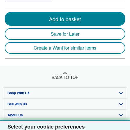
Add to basket
Save for Later
Create a Want for similar items
BACK TO TOP
Shop With Us
Sell With Us
Advanced Search
About Us
Browse Collections
Start Selling
Select your cookie preferences
Find Help
My Account
Join Our Affiliate Programme
About AbeBooks