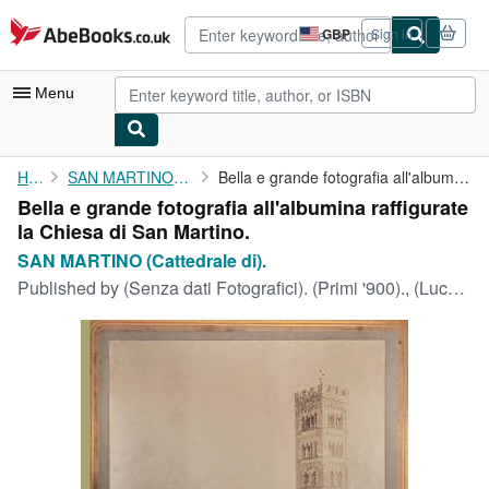
Skip to main content
AbeBooks.co.uk
GBP
Sign in
Site
shopping
preferences
Menu
My Account
Home
SAN MARTINO (Cattedrale di).
Bella e grande fotografia all'albumina raffigurate la Chiesa di ...
Bella e grande fotografia all'albumina raffigurate
My Purchases
la Chiesa di San Martino.
Advanced Search
SAN MARTINO (Cattedrale di).
Published by
(Senza dati Fotografici). (Primi '900)., (Lucca).
Browse Collections
Rare Books
Art & Collectables
Textbooks
Sellers
Start Selling