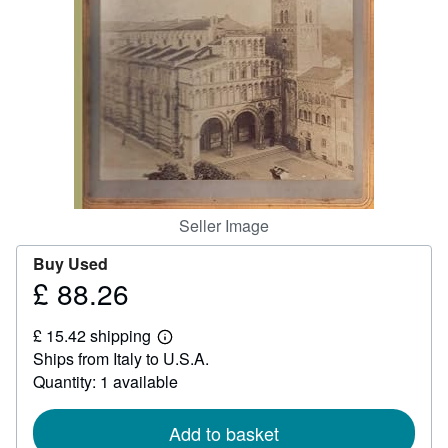
Help
CLOSE
Seller Image
Buy Used
£ 88.26
Price
£
£ 15.42 shipping
88.26
Learn
Ships from Italy to U.S.A.
more
about
Quantity: 1 available
shipping
rates
Add to basket