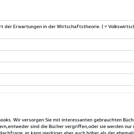
 der Erwartungen in der Wirtschaftstheorie. ( = Volkswirtsch
oks. Wir versorgen Sie mit interessanten gebrauchten Büche
rn,entweder sind die Bücher vergriffen,oder sie werden nur 
Nachfrage, er kann niedriger aber auch höher als der ehemali