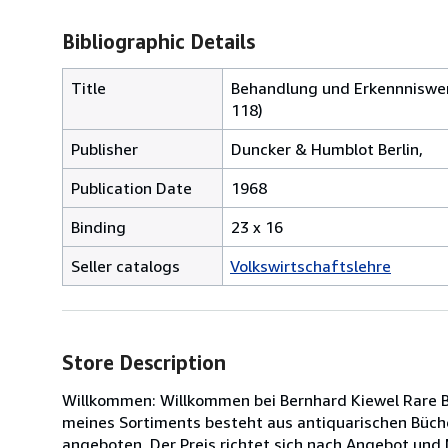
Bibliographic Details
Title
Behandlung und Erkennniswert
118)
Publisher
Duncker & Humblot Berlin,
Publication Date
1968
Binding
23 x 16
Seller catalogs
Volkswirtschaftslehre
Store Description
Willkommen: Willkommen bei Bernhard Kiewel Rare Bo
meines Sortiments besteht aus antiquarischen Büche
angeboten. Der Preis richtet sich nach Angebot und 