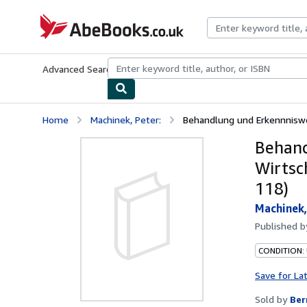
Skip to main content
AbeBooks.co.uk
Advanced Search
Browse Collections
Rare Books
Art & Collect
Home
Machinek, Peter:
Behandlung und Erkennniswer
Behand
Wirtsch
118)
Machinek,
Published 
CONDITION:
Save for La
Sold by
Ber