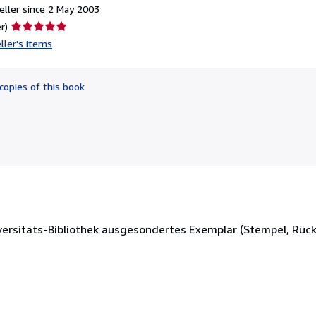
ller since 2 May 2003
Seller
r)
rating
ller's items
5
out
of
copies of this book
5
stars
ersitäts-Bibliothek ausgesondertes Exemplar (Stempel, Rück