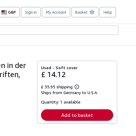
GBP
Sign in
My Account
Basket
Help
Site
shopping
preferences
n in der
Used -
Soft cover
riften,
£ 14.12
£ 35.95 shipping
Learn
Ships from Germany to U.S.A.
more
about
Quantity:
1 available
shipping
rates
Add to basket