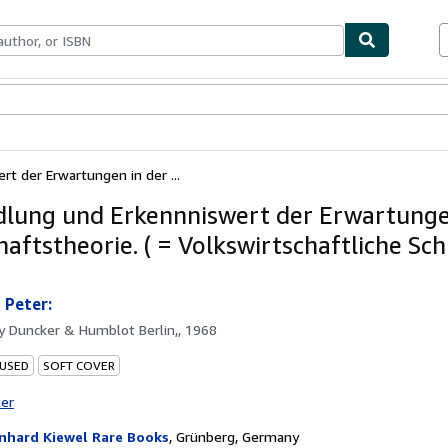
ables
Textbooks
Sellers
Start Selling
t der Erwartungen in der ...
lung und Erkennniswert der Erwartunge
aftstheorie. ( = Volkswirtschaftliche Sch
 Peter:
by
Duncker & Humblot Berlin,, 1968
 USED
SOFT COVER
ter
nhard Kiewel Rare Books
,
Grünberg, Germany