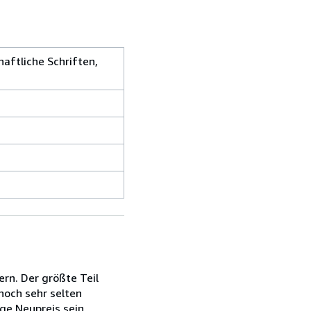
aftliche Schriften,
rn. Der größte Teil
noch sehr selten
ge Neupreis sein.