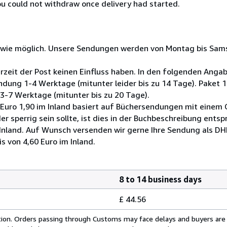
you could not withdraw once delivery had started.
 wie möglich. Unsere Sendungen werden von Montag bis Sams
erzeit der Post keinen Einfluss haben. In den folgenden Anga
dung 1-4 Werktage (mitunter leider bis zu 14 Tage). Paket 
: 3-7 Werktage (mitunter bis zu 20 Tage).
o 1,90 im Inland basiert auf Büchersendungen mit einem Ge
der sperrig sein sollte, ist dies in der Buchbeschreibung ents
 Inland. Auf Wunsch versenden wir gerne Ihre Sendung als DH
 von 4,60 Euro im Inland.
8 to 14 business days
£ 44.56
cation. Orders passing through Customs may face delays and buyers are