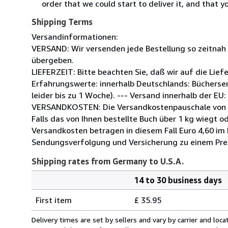
order that we could start to deliver it, and that 
Shipping Terms
Versandinformationen:
VERSAND: Wir versenden jede Bestellung so zeitnah
übergeben.
LIEFERZEIT: Bitte beachten Sie, daß wir auf die Lief
Erfahrungswerte: innerhalb Deutschlands: Büchersen
leider bis zu 1 Woche). --- Versand innerhalb der EU
VERSANDKOSTEN: Die Versandkostenpauschale von Eur
Falls das von Ihnen bestellte Buch über 1 kg wiegt o
Versandkosten betragen in diesem Fall Euro 4,60 im
Sendungsverfolgung und Versicherung zu einem Preis
Shipping rates from Germany to U.S.A.
14 to 30 business days
Order
Shipping
quantity
First item
£ 35.95
rates
from
Delivery times are set by sellers and vary by carrier and lo