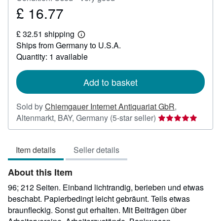
£ 16.77
Price
£
£ 32.51 shipping
16.77
Learn
Ships from Germany to U.S.A.
more
about
Quantity: 1 available
shipping
rates
Add to basket
Sold by
Chiemgauer Internet Antiquariat GbR
,
Seller
Altenmarkt, BAY, Germany
(5-star seller)
rating
5
Item details
Seller details
out
of
About this Item
5
stars
96; 212 Seiten. Einband lichtrandig, berieben und etwas
beschabt. Papierbedingt leicht gebräunt. Teils etwas
braunfleckig. Sonst gut erhalten. Mit Beiträgen über