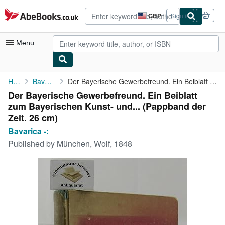
Skip to main content
AbeBooks.co.uk
GBP
Sign in
Site
shopping
preferences
Menu
My Account
Home
Bavarica -:
Der Bayerische Gewerbefreund. Ein Beiblatt zum Bayerischen Kunst...
Der Bayerische Gewerbefreund. Ein Beiblatt
My Purchases
zum Bayerischen Kunst- und... (Pappband der
Advanced Search
Zeit. 26 cm)
Bavarica -:
Browse Collections
Published by
München, Wolf, 1848
Rare Books
Art & Collectables
Textbooks
Sellers
Start Selling