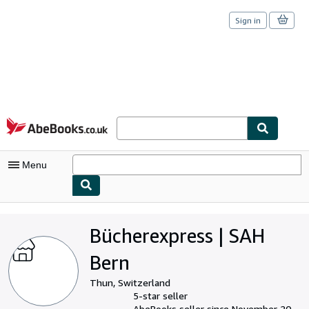
Sign in
Skip to main content
AbeBooks.co.uk
Menu
My Account
Bücherexpress | SAH
My Purchases
Bern
Sign Off
Thun, Switzerland
Advanced Search
5-star seller
AbeBooks seller since November 20,