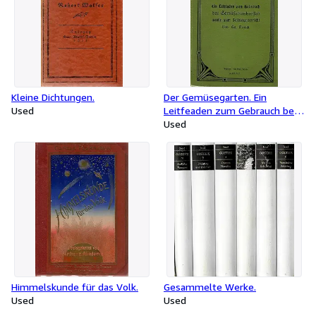
Kleine Dichtungen.
Der Gemüsegarten. Ein
Used
Leitfeaden zum Gebrauch bei
Gemüsebaukursen sowie zum
Used
Selbstunterricht.
Himmelskunde für das Volk.
Gesammelte Werke.
Used
Used