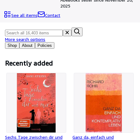
Browse Collections
2025
Rare Books
See all items
Contact
Art & Collectables
Textbooks
More search options
Sellers
Shop
About
Policies
Start Selling
Recently added
Help
CLOSE
Sechs Tage zwischen dir und
Ganz da, einfach und