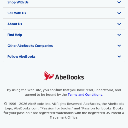
Shop With Us
Advanced Search
Sell With Us
Browse Collections
Start Selling
About Us
My Account
Join Our Affiliate Programme
About AbeBooks
Find Help
My Orders
Book Buyback
Media
Help
Other AbeBooks Companies
View Basket
Refer a seller
Careers
Customer Service
AbeBooks.com
Follow AbeBooks
Privacy Policy
AbeBooks.de
Cookie Preferences
AbeBooks.fr
Cookies Notice
AbeBooks.it
By using the Web site, you confirm that you have read, understood, and
agreed to be bound by the
Terms and Conditions
.
Accessibility
AbeBooks Aus/NZ
© 1996 - 2026 AbeBooks Inc. All Rights Reserved. AbeBooks, the AbeBooks
logo, AbeBooks.com, "Passion for books." and "Passion for books. Books
AbeBooks.ca
for your passion." are registered trademarks with the Registered US Patent &
Trademark Office.
IberLibro.com