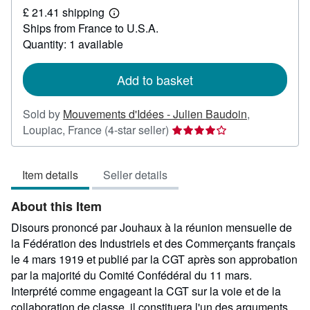
£ 21.41 shipping
22.06
Learn
Ships from France to U.S.A.
more
about
Quantity: 1 available
shipping
rates
Add to basket
Sold by
Mouvements d'Idées - Julien Baudoin
,
Seller
Loupiac, France
(4-star seller)
rating
4
Item details
Seller details
out
of
About this Item
5
stars
Disours prononcé par Jouhaux à la réunion mensuelle de
la Fédération des Industriels et des Commerçants français
le 4 mars 1919 et publié par la CGT après son approbation
par la majorité du Comité Confédéral du 11 mars.
Interprété comme engageant la CGT sur la voie et de la
collaboration de classe, il constituera l'un des arguments