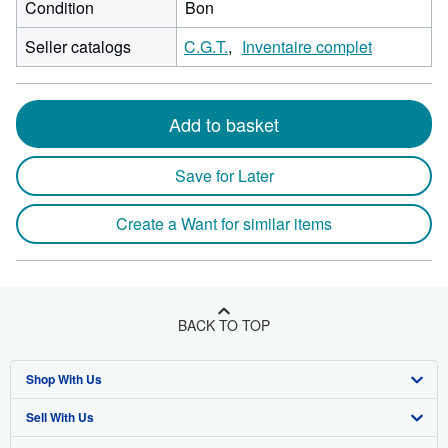
Condition
Bon
Seller catalogs
C.G.T.
Inventaire complet
Add to basket
Save for Later
Create a Want for similar items
BACK TO TOP
Shop With Us
Sell With Us
Advanced Search