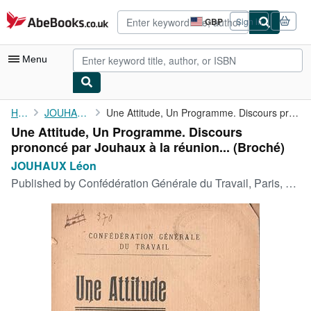
Skip to main content
AbeBooks.co.uk
GBP
Sign in
Site
shopping
preferences
Menu
My Account
Home
JOUHAUX Léon
Une Attitude, Un Programme. Discours prononcé par Jouhaux à la ...
Une Attitude, Un Programme. Discours
My Purchases
prononcé par Jouhaux à la réunion... (Broché)
Advanced Search
JOUHAUX Léon
Published by
Confédération Générale du Travail, Paris, 1919
Browse Collections
Rare Books
Art & Collectables
Textbooks
Sellers
Start Selling