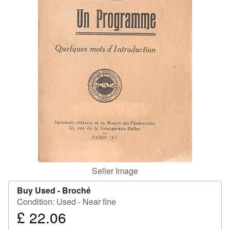
Help
CLOSE
Seller Image
Buy Used -
Broché
Condition: Used - Near fine
£ 22.06
Price
£