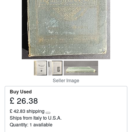
Help
CLOSE
Seller Image
Buy Used
£ 26.38
Price
£
£ 42.83 shipping
26.38
Learn
Ships from Italy to U.S.A.
more
Quantity: 1 available
about
shipping