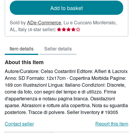
rates
Add to basket
Sold by
ADe-Commerce
,
Lu e Cuccaro Monferrato,
Seller
AL, Italy
(4-star seller)
rating
4
Item details
Seller details
out
of
About this Item
5
stars
Autore/Curatore: Celso Costantini Editore: Alfieri & Lacroix
Anno: SD Formato: 12x17cm - Copertina Morbida Pagine:
169 con illustrazioni Lingua: Italiano Condizioni: Discrete,
come da foto, con segni del tempo e di utilizzo. Firma
d'appartenenza e notasu pagina bianca. Ossidazioni
sparse. Abrasioni e rotture alla copertina. Nota su sguardia
posteriore. Tracce di polvere.
Seller Inventory # 19305
Contact seller
Report this item