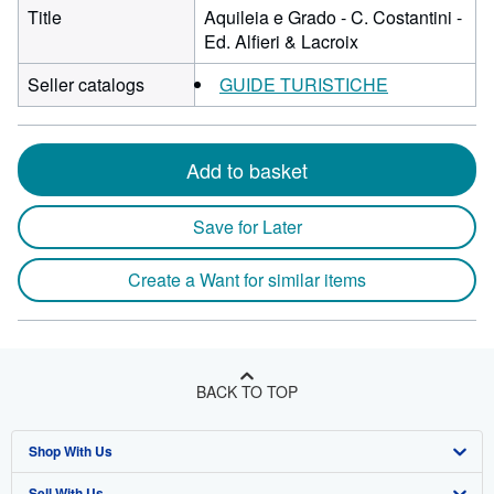
Title
Aquileia e Grado - C. Costantini -
Ed. Alfieri & Lacroix
Seller catalogs
GUIDE TURISTICHE
Add to basket
Save for Later
Create a Want for similar items
BACK TO TOP
Shop With Us
Sell With Us
Advanced Search