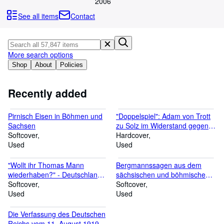
Browse Collections
2006
See all items
Contact
Rare Books
Art & Collectables
Textbooks
More search options
Shop
About
Policies
Sellers
Start Selling
Recently added
Help
Pirnisch Eisen in Böhmen und
"Doppelspiel": Adam von Trott
CLOSE
Sachsen
zu Solz im Widerstand gegen
Softcover
Hitler
Hardcover
Used
Used
"Wollt ihr Thomas Mann
Bergmannssagen aus dem
wiederhaben?" - Deutschland
sächsischen und böhmischen
und die Emigranten
Softcover
Erzgebirge
Softcover
Used
Used
Die Verfassung des Deutschen
Reichs vom 11. August 1919