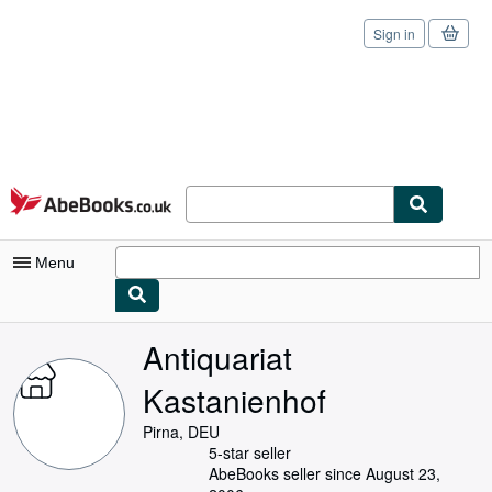
Sign in
Skip to main content
AbeBooks.co.uk
Menu
My Account
Antiquariat
My Purchases
Kastanienhof
Sign Off
Pirna, DEU
5-star seller
Advanced Search
AbeBooks seller since August 23,