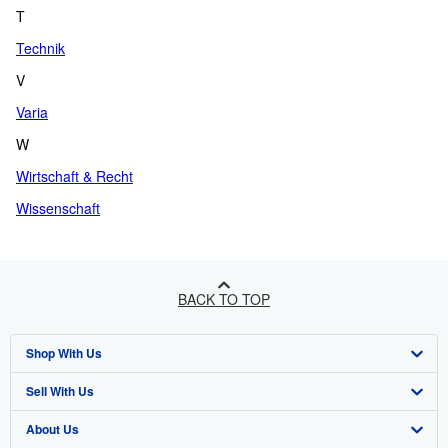
T
Technik
V
Varia
W
Wirtschaft & Recht
Wissenschaft
BACK TO TOP
Shop With Us
Sell With Us
Advanced Search
About Us
Browse Collections
Start Selling