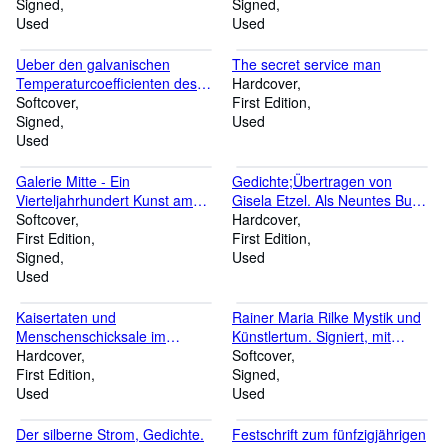
Signed
Signed
Used
Used
Ueber den galvanischen
The secret service man
Temperaturcoefficienten des
Hardcover
Stahles, des Stab- und
Softcover
First Edition
Gusseisens / Über den Einfluss
Signed
Used
der Härte des Stahles auf
Used
dessen Magnetisirbarkeit /
Ueber den Einfluss des
Galerie Mitte - Ein
Gedichte;Übertragen von
Anlassens auf die Haltbarkeit
Vierteljahrhundert Kunst am
Gisela Etzel. Als Neuntes Buch
der Magnete. SIGNIERT!
Dresdener Fetscherplatz. Eine
Softcover
der Ernst Ludwig Presse zu
Hardcover
Chronik mit 25 Texten
First Edition
Darmstadt gedruckt
First Edition
Signed
Used
Used
Kaisertaten und
Rainer Maria Rilke Mystik und
Menschenschicksale im
Künstlertum. Signiert, mit
Spiegel der schönen Rede.
Hardcover
Widmung des Autors.
Softcover
Reden und Briefe des Niketas
First Edition
Signed
Choniates;(= Byzantinische
Used
Used
Geschichtsschreiber, Band XI)
Der silberne Strom, Gedichte.
Festschrift zum fünfzigjährigen