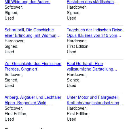
Mit Widmung des Autors.
Bestehen des städtischen
Softcover
Gymnasiums in Dülmen (50
Hardcover
Signed
Jahre) 1912-1962
Signed
Used
Used
Schraubrill, Die Geschichte
Tagebuch der Indischen Reise.
einer Erfindung, mit Widmung
Opus II.E ines von 315 vom
des Verfassers
Hardcover
Künstler eigenhändig num. und
Hardcover
Signed
monogr. Exemplaren auf Alt-
First Edition
Used
Bütten;Neuzehn bis
Used
dreihundertdreiunddreissig auf
eigens angefertigtem alten
Zur Geschichte des Finnischen
Paul Gerhardt. Eine
Bütten.
Pferdes, Singniert
volkstümliche Darstellung
Softcover
seines Lebens;und eine
Hardcover
Signed
Beigabe von Gerhardts
Signed
Used
schönsten Liedern
Used
Arlberg. Allgäuer und Lechtaler
Unter Motor und Fahrgestell.
Alpen, Bregenzer Wald,
Kraftfahrzeuginstandsetzungen
Ferwallgruppe, Silvretta
Softcover
neuzeitlich ausgeführt;Mit 197
Hardcover
First Edition
Bildern und Zeichnungen. (=
First Edition
Used
Fachbücherei für das
Used
Kraftfahrzeughandwerk, Band