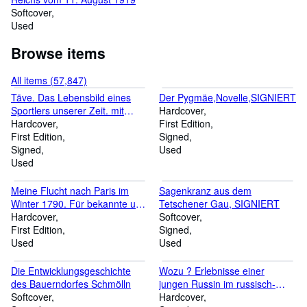
Softcover
Used
Browse items
All items (57,847)
Täve. Das Lebensbild eines
Der Pygmäe,Novelle,SIGNIERT
Sportlers unserer Zeit. mit
Hardcover
Widmung von TÄVE auf
Hardcover
First Edition
Titelseite!
First Edition
Signed
Signed
Used
Used
Meine Flucht nach Paris im
Sagenkranz aus dem
Winter 1790. Für bekannte und
Tetschener Gau, SIGNIERT
unbekannte Freunde
Hardcover
Softcover
geschrieben. Erstausgabe
First Edition
Signed
Used
Used
Die Entwicklungsgeschichte
Wozu ? Erlebnisse einer
des Bauerndorfes Schmölln
jungen Russin im russisch-
Softcover
japanische Kriege. Roman
Hardcover