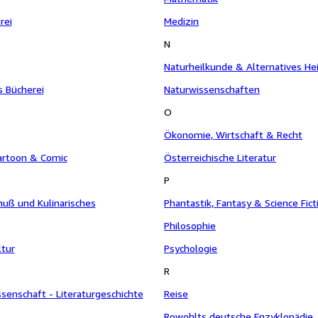
rei
Medizin
N
Naturheilkunde & Alternatives He
 Bücherei
Naturwissenschaften
O
Ökonomie, Wirtschaft & Recht
Cartoon & Comic
Österreichische Literatur
P
uß und Kulinarisches
Phantastik, Fantasy & Science Fict
Philosophie
ltur
Psychologie
R
ssenschaft - Literaturgeschichte
Reise
Rowohlts deutsche Enzyklopädie