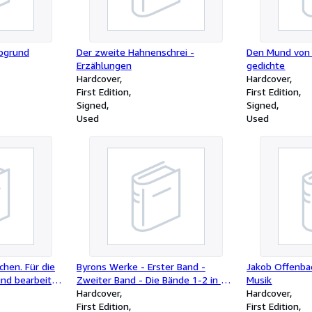
bgrund
Der zweite Hahnenschrei -
Den Mund von 
Erzählungen
gedichte
Hardcover
Hardcover
First Edition
First Edition
Signed
Signed
Used
Used
hen. Für die
Byrons Werke - Erster Band -
Jakob Offenbac
nd bearbeitet
Zweiter Band - Die Bände 1-2 in ein
Musik
on J.
Buch gebunden
Hardcover
Hardcover
First Edition
First Edition