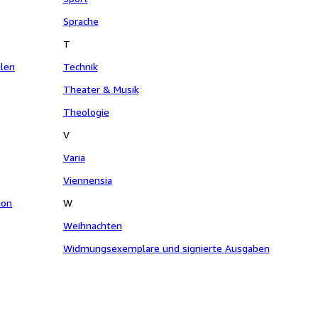
Sprache
T
ilen
Technik
Theater & Musik
Theologie
V
Varia
Viennensia
ion
W
Weihnachten
Widmungsexemplare und signierte Ausgaben