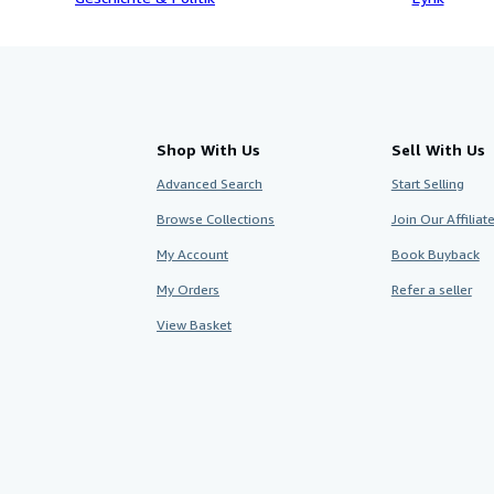
Shop With Us
Sell With Us
Advanced Search
Start Selling
Browse Collections
Join Our Affilia
My Account
Book Buyback
My Orders
Refer a seller
View Basket