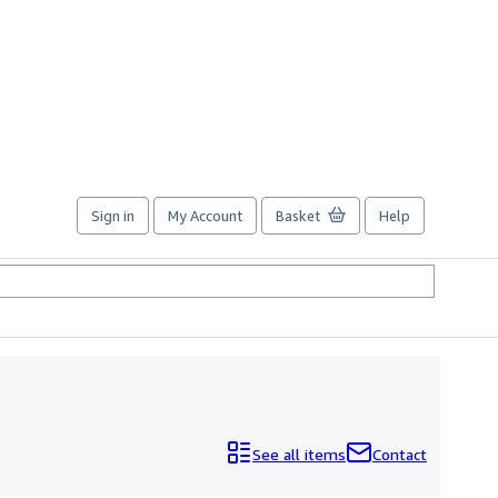
Sign in
My Account
Basket
Help
See all items
Contact