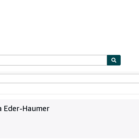
ables
Textbooks
Sellers
Start Selling
ra Eder-Haumer