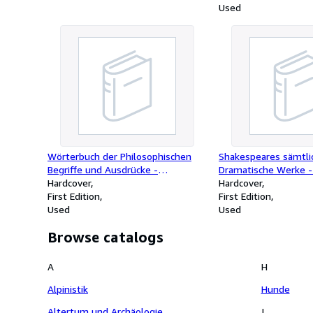
Used
Wörterbuch der Philosophischen
Shakespeares sämtli
Begriffe und Ausdrücke -
Dramatische Werke -
quellenmäßig bearbeitet
Hardcover
- übersetzt von Aug
Hardcover
First Edition
von Schlegel und Lud
First Edition
Used
Bücher)
Used
Browse catalogs
A
H
Alpinistik
Hunde
Altertum und Archäologie
I