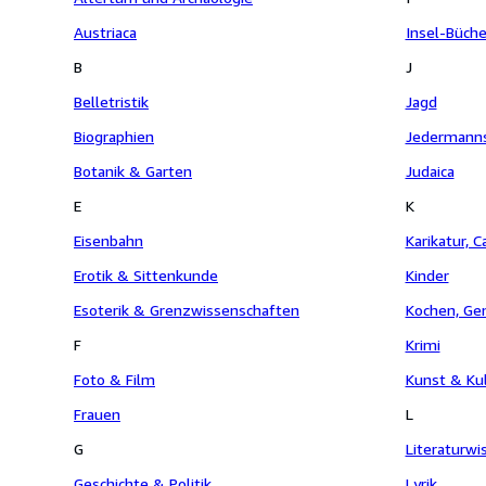
Austriaca
Insel-Büche
B
J
Belletristik
Jagd
Biographien
Jedermanns
Botanik & Garten
Judaica
E
K
Eisenbahn
Karikatur, 
Erotik & Sittenkunde
Kinder
Esoterik & Grenzwissenschaften
Kochen, Gen
F
Krimi
Foto & Film
Kunst & Ku
Frauen
L
G
Literaturwi
Geschichte & Politik
Lyrik