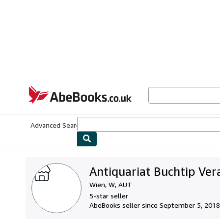
Skip to main content
AbeBooks.co.uk
Advanced Search
Browse Collections
Rare Books
Art & Collect
Antiquariat Buchtip Ve
Wien, W, AUT
5-star seller
AbeBooks seller since September 5, 2018