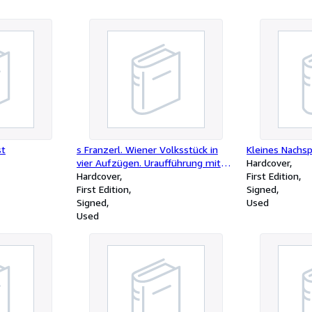
st
s Franzerl. Wiener Volksstück in
Kleines Nachsp
vier Aufzügen. Uraufführung mit
Hardcover
durchschlagendem Erfolg am
Hardcover
First Edition
Raimund-Theater in Wien am
First Edition
Signed
4.August 1904.
Signed
Used
Used