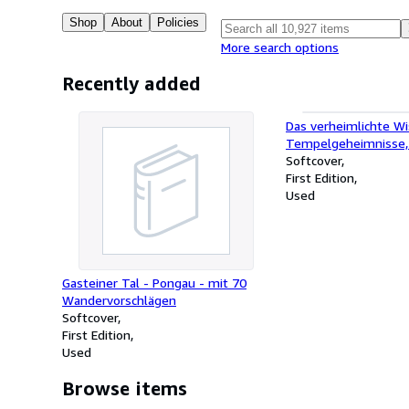
Shop
About
Policies
More search options
Recently added
Das verheimlichte Wi
Tempelgeheimnisse, 
Evangelien und das 
Softcover
Leben Jesu.
First Edition
Used
Gasteiner Tal - Pongau - mit 70
Wandervorschlägen
Softcover
First Edition
Used
Browse items