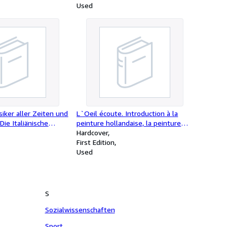
Used
siker aller Zeiten und
L`Oeil écoute. Introduction à la
Die Italiänische
peinture hollandaise, la peinture
tur in ihrer
espagnole et autres écrits sur l`art
Hardcover
en Entwicklung vom
- [nouvelle édition illustrée
First Edition
 19ten Jahrhundert /
Used
s classischen
. Die spanische
atur
S
Sozialwissenschaften
Sport