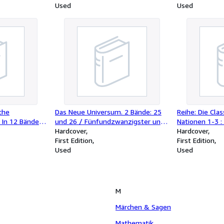
Used
Used
che
Das Neue Universum. 2 Bände: 25
Reihe: Die Clas
 In 12 Bänden
und 26 / Fünfundzwanzigster und
Nationen 1-3 : 
ust Wilhelm
Sechsundzwanzigster Jahrgang -
Hardcover
National-Litera
Hardcover
wig Tieck (=4
Die interessantesten Erfindungen
First Edition
geschichtlich
First Edition
und Entdeckungen auf allen
Used
13ten bis zum
Used
Gebieten -
2. Pantheon de
Alterthums / 3
National-Liter
M
Märchen & Sagen
Mathematik