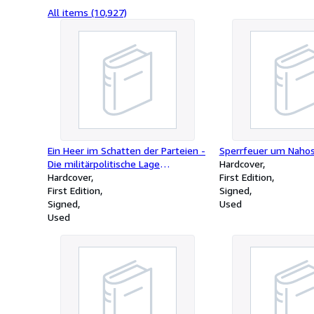
All items (10,927)
Ein Heer im Schatten der Parteien -
Sperrfeuer um Naho
Die militärpolitische Lage
Hardcover
Österreichs von 1915 - 1938
Hardcover
First Edition
First Edition
Signed
Signed
Used
Used