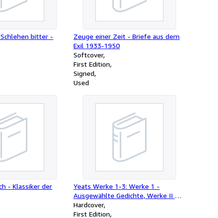
Schlehen bitter -
Zeuge einer Zeit - Briefe aus dem
Exil 1933-1950
Softcover
First Edition
Signed
Used
h - Klassiker der
Yeats Werke 1-3: Werke 1 -
Ausgewählte Gedichte, Werke II -
Erzählungen, Werke III - Dramen 1
Hardcover
First Edition