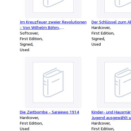
Im Kreuzfeuer zweier Revolutionen
Der Schlüssel zum A
- Von Wilhelm Böhm,
Hardcover
Kriegsminister im Kabinett Karolyi
Softcover
First Edition
und Oberkommandant der
First Edition
Signed
Ungarischen Roten Armee
Signed
Used
Used
Die Zeitbombe - Sarajewo 1914
Kinder- und Hausmärc
Hardcover
Jugend ausgewählt u
First Edition
- mit vielen Bildern v
Hardcover
Used
Grabianski
First Edition