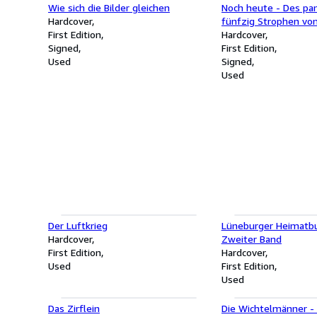
Wie sich die Bilder gleichen
Noch heute - Des pan
Hardcover
fünfzig Strophen von
First Edition
Liebeslust
Hardcover
Signed
First Edition
Used
Signed
Used
Der Luftkrieg
Lüneburger Heimatbu
Hardcover
Zweiter Band
First Edition
Hardcover
Used
First Edition
Used
Das Zirflein
Die Wichtelmänner -