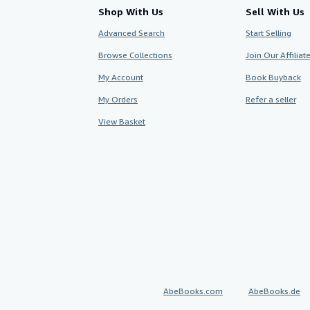
Shop With Us
Sell With Us
Advanced Search
Start Selling
Browse Collections
Join Our Affilia
My Account
Book Buyback
My Orders
Refer a seller
View Basket
AbeBooks.com
AbeBooks.de