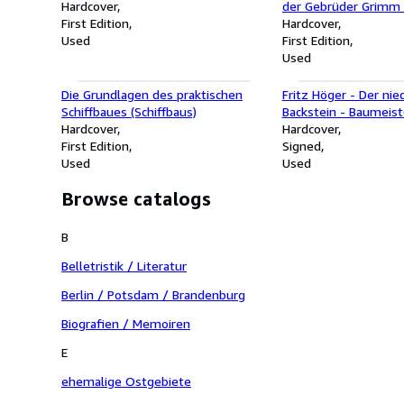
Hardcover
der Gebrüder Grimm 
First Edition
von Katrin Brandt
Hardcover
Used
First Edition
Used
Die Grundlagen des praktischen
Fritz Höger - Der ni
Schiffbaues (Schiffbaus)
Backstein - Baumeist
Hardcover
Hardcover
First Edition
Signed
Used
Used
Browse catalogs
B
Belletristik / Literatur
Berlin / Potsdam / Brandenburg
Biografien / Memoiren
E
ehemalige Ostgebiete