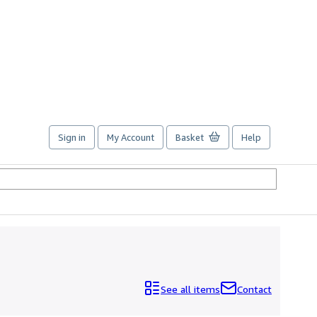
Sign in
My Account
Basket
Help
See all items
Contact