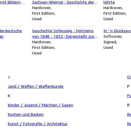
mit Bildern
Sachsen-Weimar ; Geschichte der
lehrte
Versorgungsanstalt der Waisen
Hardcover
Hardcover
durch Privaterziehung in Familien,
First Edition
First Edition
nebst ihrem Erfolg binnen vierzig
Used
Used
Jahren
ederdeutsche
Geschichte Schleswig - Holsteins
In ' n Glückspu
er
von 1848 - 1852 ; Dargestellt zur
Softcover
Nutzanwendung für ' s Volk
Hardcover
Signed
First Edition
Used
Used
J
Os
Jagd / Waffen / Waffenkunde
P
K
Pa
Kinder / Jugend / Märchen / Sagen
R
Kochen und Backen
Re
Kunst / Fotografie / Architektur
Re