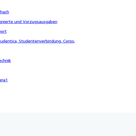
chach
ignierte und Vorzugsausgaben
port
udentica, Studentenverbindung, Corps,
echnik
ria1