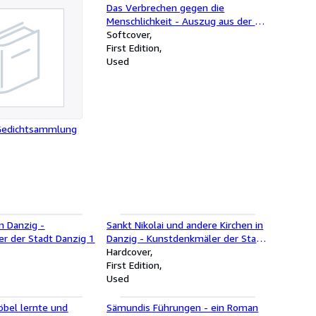
Das Verbrechen gegen die
Menschlichkeit - Auszug aus der "
Nouvelle Revue de Droit
Softcover
International Prive " No. 2, 1946
First Edition
Used
 Gedichtsammlung
n Danzig -
Sankt Nikolai und andere Kirchen in
r der Stadt Danzig 1
Danzig - Kunstdenkmäler der Stadt
Danzig 3
Hardcover
First Edition
Used
öbel lernte und
Sämundis Führungen - ein Roman