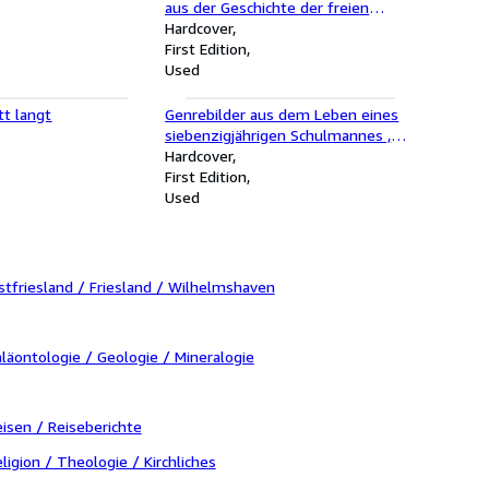
aus der Geschichte der freien
Maurer im ersten Jahrundert
Hardcover
First Edition
Used
tt langt
Genrebilder aus dem Leben eines
siebenzigjährigen Schulmannes ,
ernsten und humoristischen Inhalts
Hardcover
- oder : Beiträge zur Geschichte der
First Edition
Sitten und des Geistes seiner Zeit
Used
tfriesland / Friesland / Wilhelmshaven
läontologie / Geologie / Mineralogie
isen / Reiseberichte
ligion / Theologie / Kirchliches