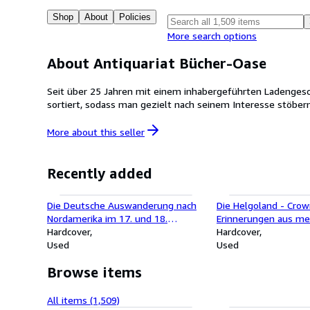
Shop
About
Policies
More search options
About Antiquariat Bücher-Oase
Seit über 25 Jahren mit einem inhabergeführten Ladengesch
sortiert, sodass man gezielt nach seinem Interesse stöber
More about this
seller
Recently added
Die Deutsche Auswanderung nach
Die Helgoland - Crow
Nordamerika im 17. und 18.
Erinnerungen aus me
Jahrhundert
Hardcover
dreijährigen Militär D
Hardcover
Used
1914 -1917) als Matr
Used
des Linienschiffes S
Browse items
All items (1,509)