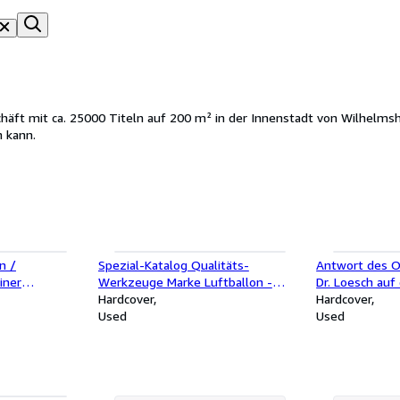
äft mit ca. 25000 Titeln auf 200 m² in der Innenstadt von Wilhelmsha
n kann.
n /
Spezial-Katalog Qualitäts-
Antwort des O
iner
Werkzeuge Marke Luftballon -
Dr. Loesch auf
ienstzeit (
Hauptkatalog über Qualitäs-
Hardcover
der Berichterst
Hardcover
ose an Bord
Werzeuge
Used
Abgeordneten 
Used
MS Helgoland
Fragen