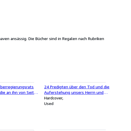
ven ansässig. Die Bücher sind in Regalen nach Rubriken
berregierungsrats
24 Predigten über den Tod und die
 die an ihn von Seiten
Auferstehung unsers Herrn und
atters,
Heilandes Jesus Christus
Hardcover
Joos, gestellten
Used