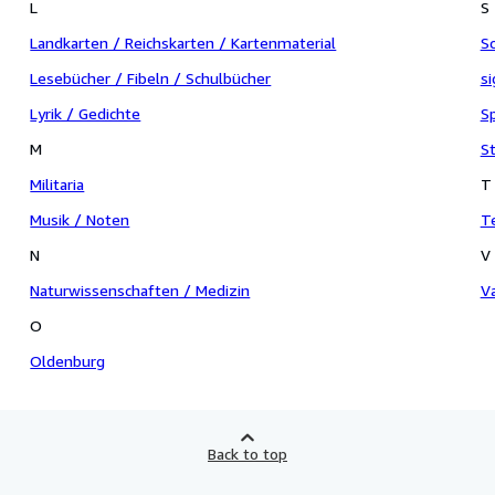
L
S
Landkarten / Reichskarten / Kartenmaterial
S
Lesebücher / Fibeln / Schulbücher
s
Lyrik / Gedichte
S
M
St
Militaria
T
Musik / Noten
T
N
V
Naturwissenschaften / Medizin
Va
O
Oldenburg
Back to top