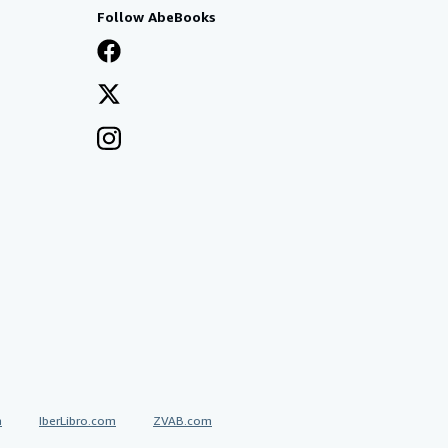
Follow AbeBooks
a
IberLibro.com
ZVAB.com