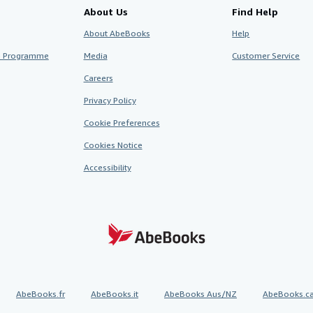
About Us
Find Help
About AbeBooks
Help
te Programme
Media
Customer Service
Careers
Privacy Policy
Cookie Preferences
Cookies Notice
Accessibility
AbeBooks.fr
AbeBooks.it
AbeBooks Aus/NZ
AbeBooks.c