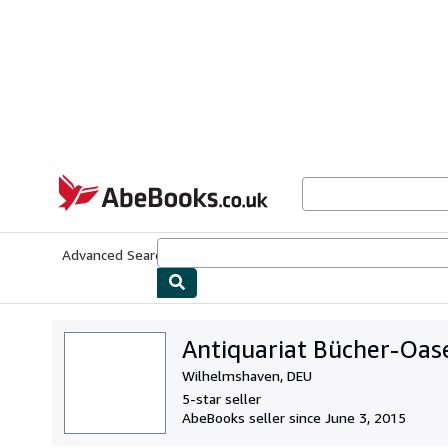
Skip to main content
AbeBooks.co.uk
Advanced Search
Browse Collections
Rare Books
Art & Collect
Antiquariat Bücher-Oas
Wilhelmshaven, DEU
5-star seller
AbeBooks seller since June 3, 2015