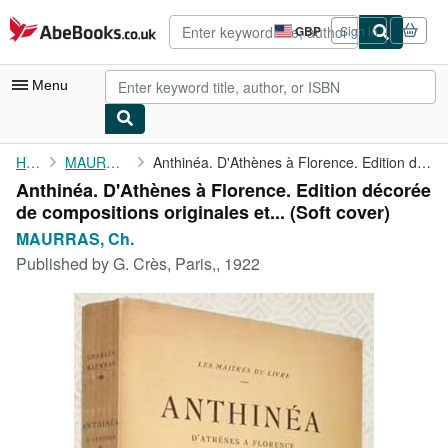
Skip to main content
AbeBooks.co.uk
GBP
Sign in
Site
shopping
preferences
Menu
My Account
Home
MAURRAS, Ch.
Anthinéa. D'Athènes à Florence. Edition décorée de compositions ...
Anthinéa. D'Athènes à Florence. Edition décorée
My Purchases
de compositions originales et... (Soft cover)
Advanced Search
MAURRAS, Ch.
Published by
G. Crès, Paris,, 1922
Browse Collections
Rare Books
Art & Collectables
Textbooks
Sellers
Start Selling