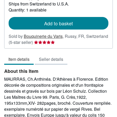
Ships from Switzerland to U.S.A.
more
about
Quantity: 1 available
shipping
rates
Add to basket
Sold by
Bouquinerie du Varis
,
Russy, FR, Switzerland
Seller
(5-star seller)
rating
5
Item details
Seller details
out
of
About this Item
5
stars
MAURRAS, Ch.Anthinéa. D'Athènes à Florence. Edition
décorée de compositions originales et d'un frontispice
dessinés et gravés sur bois par Léon Schulz. Collection
Les Maîtres du Livre 99. Paris, G. Crès,1922,
195x133mm,XIV- 282pages, broché. Couverture rempliée.
exemplaire numéroté sur papier de vergé Rives. Bel
exemplaire. Envois Europe jusqu'à valeur du colis 150