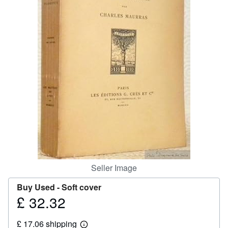
Help
CLOSE
Seller Image
Buy Used -
Soft cover
£ 32.32
Price
£
£ 17.06 shipping
32.32
Learn