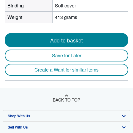
Binding
Soft cover
Weight
413 grams
Add to basket
Save for Later
Create a Want for similar items
BACK TO TOP
Shop With Us
Sell With Us
Advanced Search