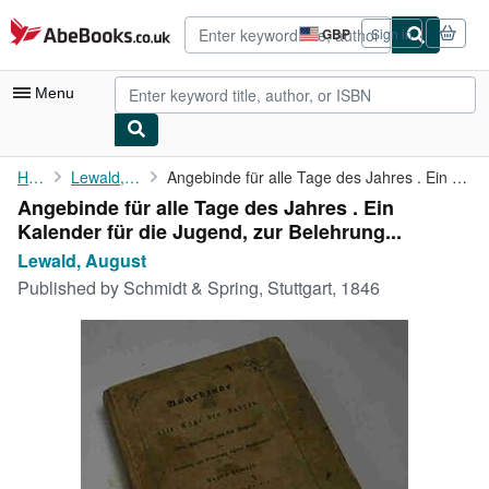
Skip to main content
AbeBooks.co.uk
GBP
Sign in
Site
shopping
preferences
Menu
My Account
Home
Lewald, August
Angebinde für alle Tage des Jahres . Ein Kalender für die Jugend...
Angebinde für alle Tage des Jahres . Ein
My Purchases
Kalender für die Jugend, zur Belehrung...
Advanced Search
Lewald, August
Published by
Schmidt & Spring, Stuttgart, 1846
Browse Collections
Rare Books
Art & Collectables
Textbooks
Sellers
Start Selling