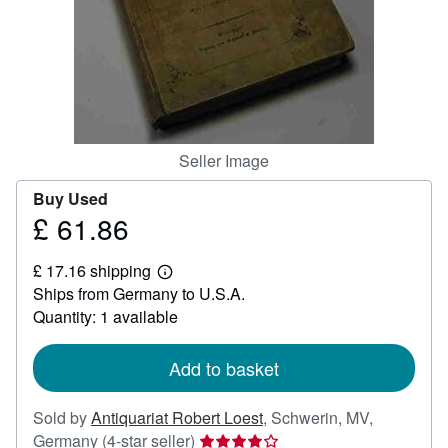
Help
CLOSE
Seller Image
Buy Used
£ 61.86
Price
£
£ 17.16 shipping
61.86
Learn
Ships from Germany to U.S.A.
more
about
Quantity: 1 available
shipping
rates
Add to basket
Sold by
Antiquariat Robert Loest
,
Schwerin, MV,
Seller
Germany
(4-star seller)