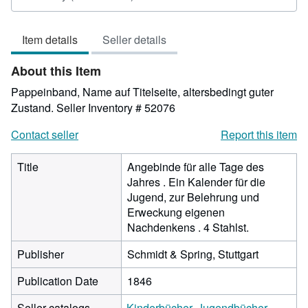
rating
4
Item details
Seller details
out
of
About this Item
5
stars
Pappeinband, Name auf Titelseite, altersbedingt guter
Zustand.
Seller Inventory # 52076
Contact seller
Report this item
Title
Angebinde für alle Tage des
Jahres . Ein Kalender für die
Jugend, zur Belehrung und
Erweckung eigenen
Nachdenkens . 4 Stahlst.
Publisher
Schmidt & Spring, Stuttgart
Publication Date
1846
Seller catalogs
Kinderbücher, Jugendbücher