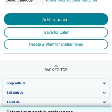
Add to basket
Save for Later
Create a Want for similar items
BACK TO TOP
Shop With Us
Sell With Us
Advanced Search
About Us
Browse Collections
Start Selling
Find Help
My Account
Join Our Affiliate Programme
About AbeBooks