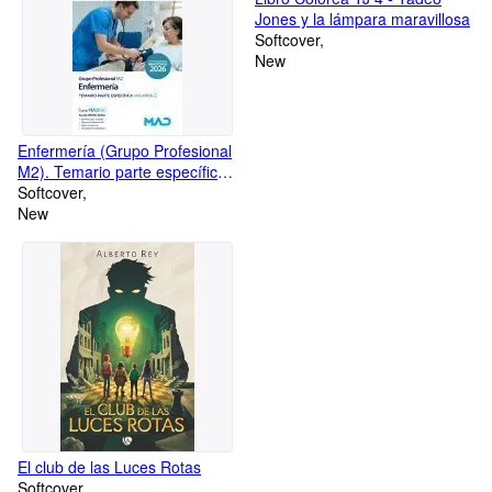
Jones y la lámpara maravillosa
Softcover
New
Enfermería (Grupo Profesional
M2). Temario parte específica
volumen 2. Ministerios
Softcover
New
El club de las Luces Rotas
Softcover