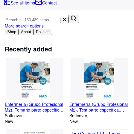
Browse Collections
See all items
Contact
Rare Books
Art & Collectables
More search options
Textbooks
Shop
About
Policies
Sellers
Recently added
Start Selling
Help
CLOSE
Enfermería (Grupo Profesional
Enfermería (Grupo Profesional
M2). Temario parte específica
M2). Test parte específica.
volumen 1. Ministerios
Softcover
Ministerios
Softcover
New
New
Libro Colorea TJ 4 - Tadeo