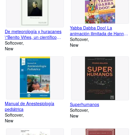
Yabba Dabba Doo! La
De meteorología y huracanes
animación ilimitada de Hanna y
\"Benito Viñes, un científico
Barbera
Softcover
español en Cuba\"
Softcover
New
New
Manual de Anestesiología
Superhumanos
pediátrica
Softcover
Softcover
New
New