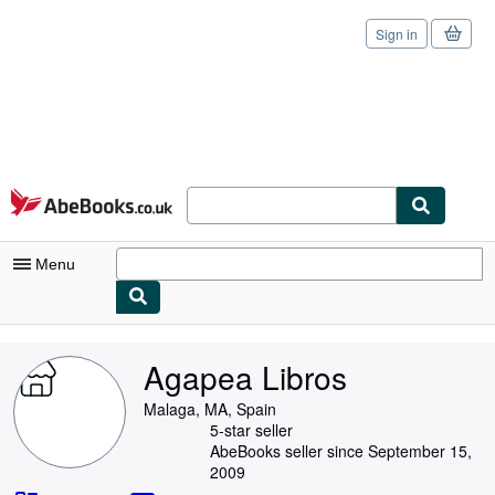
Sign in
Skip to main content
AbeBooks.co.uk
Menu
My Account
Agapea Libros
My Purchases
Malaga, MA, Spain
Sign Off
5-star seller
AbeBooks seller since September 15,
Advanced Search
2009